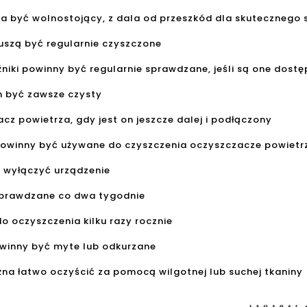
a być wolnostojący, z dala od przeszkód dla skutecznego 
muszą być regularnie czyszczone
źniki powinny być regularnie sprawdzane, jeśli są one dost
n być zawsze czysty
acz powietrza, gdy jest on jeszcze dalej i podłączony
e powinny być używane do czyszczenia oczyszczacze powietr
y wyłączyć urządzenie
 sprawdzane co dwa tygodnie
do oczyszczenia kilku razy rocznie
powinny być myte lub odkurzane
żna łatwo oczyścić za pomocą wilgotnej lub suchej tkaniny