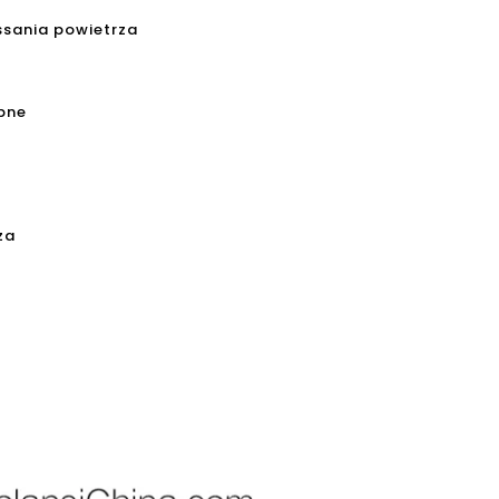
ssania powietrza
ępne
za