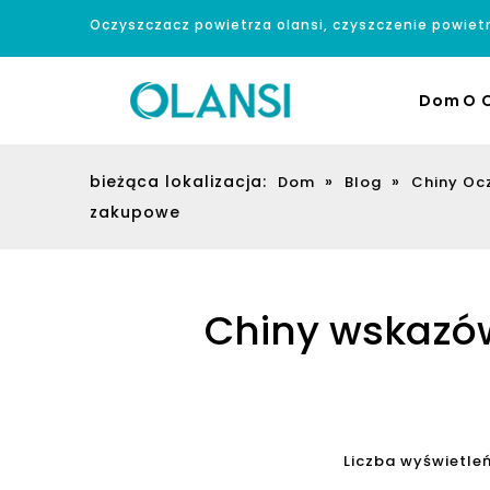
Oczyszczacz powietrza olansi, czyszczenie powiet
Dom
O O
bieżąca lokalizacja:
»
»
Dom
Blog
Chiny Oc
zakupowe
Chiny wskazów
Liczba wyświetleń