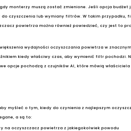
 gdy monterzy muszą zostać zmienione. Jeśli opcja budżet 
 do czyszczenia lub wymiany filtrów. W takim przypadku, fi
czacz powietrza można również powiedzieć, czy jest to p
zwiększenia wydajności oczyszczania powietrza w znacznym 
nikiem kiedy właściwy czas, aby wymienić filtr pochodzi. Ni
owe opcje pochodzą z czujników AI, które mówią właściciela
 aby myśleć o tym, kiedy do czynienia z najlepszym oczysz
gane, a są to:
czy na oczyszczacz powietrza z jakiegokolwiek powodu