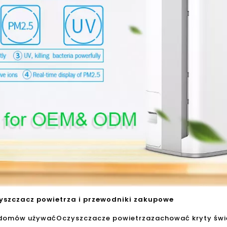
yszczacz powietrza i przewodniki zakupowe
 domów używać
Oczyszczacze powietrza
zachować kryty świe