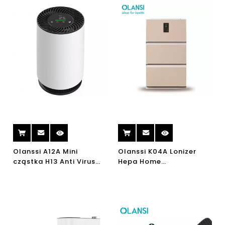
powietrza PM2.5
Olanssi A12A Mini
Olanssi K04A Lonizer
cząstka H13 Anti Virus
Hepa Home
Home Hepa oczyszczacz
Oczyszczacz powietrza
powietrza Oczyszczacz
Filtr HEPA Oczyszczanie
powietrza UVC
powietrza Oczyszczanie
oczyszczacz powietrza
UV Filtr Home Użyj
pulpitu
oczyszczacza powietrza