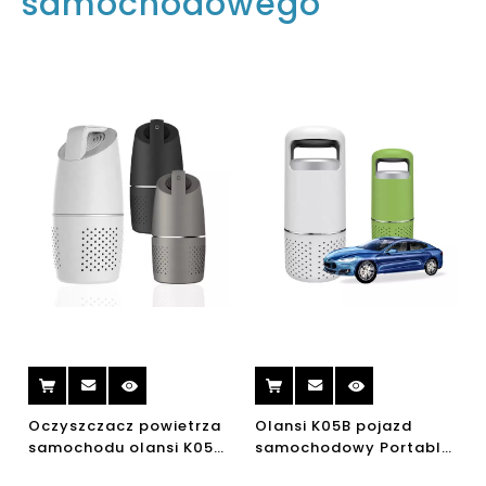
samochodowego
Oczyszczacz powietrza
Olansi K05B pojazd
samochodu olansi K05A
samochodowy Portable
360 dyplomowe z
12 V HEPA Home Car Air