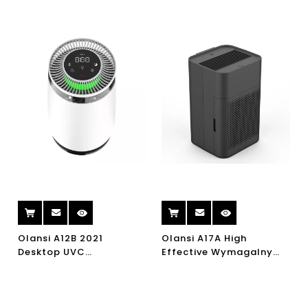
filtrem HEPA MINI
Oczyszczacz powietrza
Oczyszczacz powietrza
powietrza Car Clearner i
Ionizator powietrza
Olansi A12B 2021
Olansi A17A High
Desktop UVC
Effective Wymagalny
Oczyszczacz powietrza
oczyszczający
HEPA Oczyszczanie
oczyszczający
oczyszczania powietrza
powietrza dla domowej
CE Oczyszczacz
sypialni biurowej pulpitu