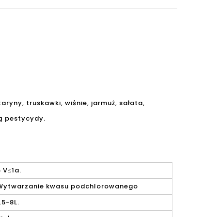
ryny, truskawki, wiśnie, jarmuż, sałata,
ą pestycydy.
5 V≤1a.
Wytwarzanie kwasu podchlorowanego
.5-8L.