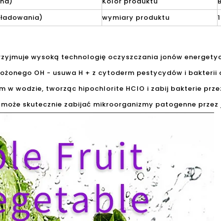
wna)
Kolor produktu
 ładowania)
wymiary produktu
yjmuje wysoką technologię oczyszczania jonów energetycz
łożonego OH - usuwa H + z cytoderm pestycydów i bakterii
rem w wodzie, tworząc hipochlorite HCIO i zabij bakterie p
y może skutecznie zabijać mikroorganizmy patogenne przez j