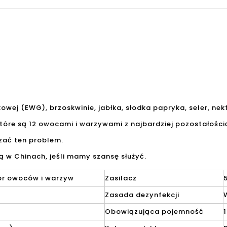
ej (EWG), brzoskwinie, jabłka, słodka papryka, seler, nekta
tóre są 12 owocami i warzywami z najbardziej pozostałości
zać ten problem.
w Chinach, jeśli mamy szansę służyć.
tor owoców i warzyw
Zasilacz
Zasada dezynfekcji
Obowiązująca pojemność
1