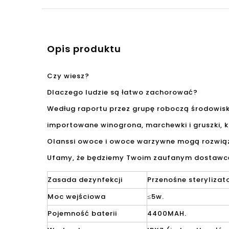
Opis produktu
Czy wiesz?
Dlaczego ludzie są łatwo zachorować?
Według raportu przez grupę roboczą środowiskow
importowane winogrona, marchewki i gruszki, k
Olanssi owoce i owoce warzywne mogą rozwią
Ufamy, że będziemy Twoim zaufanym dostawcą 
Zasada dezynfekcji
Przenośne steryliza
Moc wejściowa
≤5w.
Pojemność baterii
4400MAH.