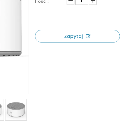
Ilość：
Zapytaj