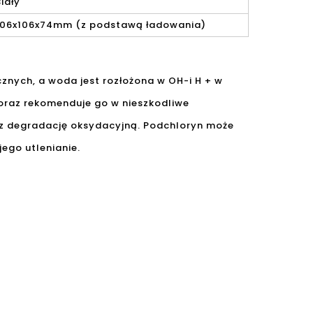
Biały
106x106x74mm (z podstawą ładowania)
nych, a woda jest rozłożona w OH-i H + w
 oraz rekomenduje go w nieszkodliwe
rzez degradację oksydacyjną. Podchloryn może
ego utlenianie.