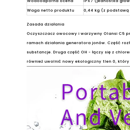
Wodoodporna ocena
IPX7 (jednostka głó
Waga netto produktu
0,44 kg (z podstawą
Zasada działania
Oczyszczacz owocowy i warzywny Olansi C5 prz
ramach działania generatora jonów. Część roz
substancje. Druga część OH - łączy się z chlo
również uwolnić nowy ekologiczny tlen 0, któr