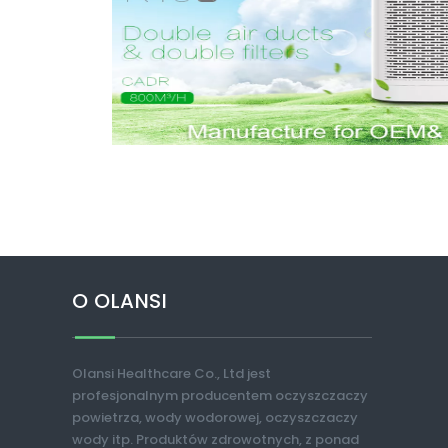
O OLANSI
Olansi Healthcare Co., Ltd jest
profesjonalnym producentem oczyszczaczy
powietrza, wody wodorowej, oczyszczaczy
wody itp. Produktów zdrowotnych, z ponad