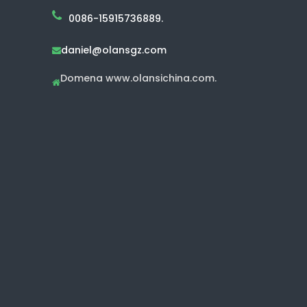
0086-15915736889.
daniel@olansgz.com

Domena www.olansichina.com.
