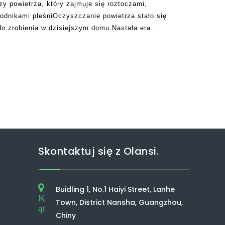
y powietrza, który zajmuje się roztoczami,
rodnikami pleśniOczyszczanie powietrza stało się
do zrobienia w dzisiejszym domu.Nastała era
 jest lepiej rozumianych i odpowiednie
Jeden z
Skontaktuj się z Olansi.
Buidling 1, No.1 Haiyi Street, Lanhe
K
Town, District Nansha, Guangzhou,
ąt
Chiny