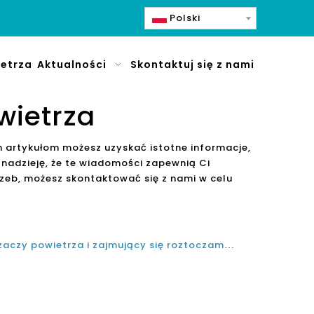
Polski
etrza
Aktualności
Skontaktuj się z nami
wietrza
m artykułom możesz uzyskać istotne informacje,
nadzieję, że te wiadomości zapewnią Ci
zeb, możesz skontaktować się z nami w celu
Niemiecki producent oczyszczaczy powietrza i zajmujący się roztoczami, sierścią zwierząt domowych i zarodnikami pleśni