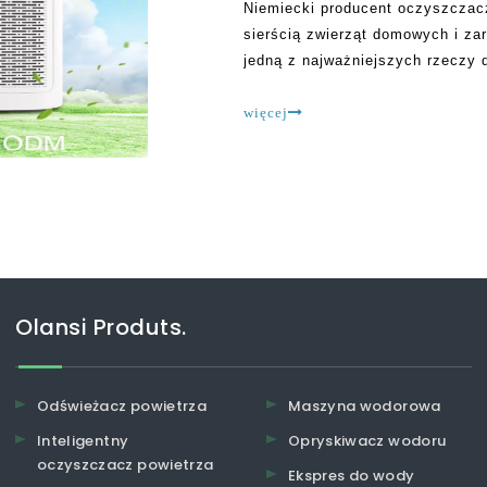
Niemiecki producent oczyszczacz
sierścią zwierząt domowych i za
jedną z najważniejszych rzeczy 
informacji, w której wiele rzeczy
rozwiązania, aby temu zaradzić.
więcej
Olansi Produts.
Odświeżacz powietrza
Maszyna wodorowa
Inteligentny
Opryskiwacz wodoru
oczyszczacz powietrza
Ekspres do wody