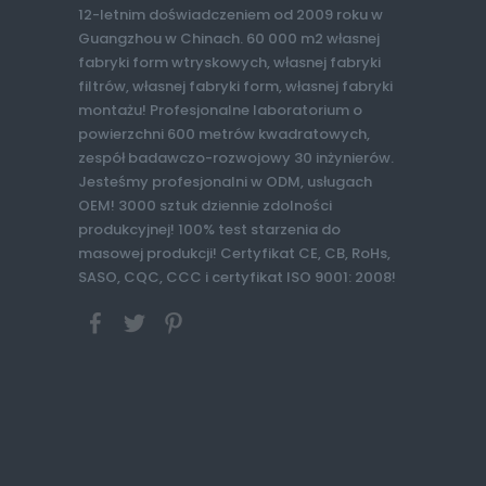
12-letnim doświadczeniem od 2009 roku w
Guangzhou w Chinach. 60 000 m2 własnej
fabryki form wtryskowych, własnej fabryki
filtrów, własnej fabryki form, własnej fabryki
montażu! Profesjonalne laboratorium o
powierzchni 600 metrów kwadratowych,
zespół badawczo-rozwojowy 30 inżynierów.
Jesteśmy profesjonalni w ODM, usługach
OEM! 3000 sztuk dziennie zdolności
produkcyjnej! 100% test starzenia do
masowej produkcji! Certyfikat CE, CB, RoHs,
SASO, CQC, CCC i certyfikat ISO 9001: 2008!