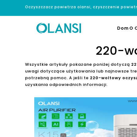
Oczyszczacz powietrza olansi, czyszczenie powiet
Dom
O O
220-wo
Wszystkie artykuły pokazane poniżej dotyczą
22
uwagi dotyczące użytkowania lub najnowsze tr
potrzebną pomoc. A jeśli te
220-woltowy oczys
uzyskania odpowiednich informacji.