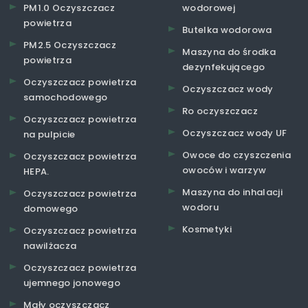
PM1.0 Oczyszczacz
wodorowej
powietrza
Butelka wodorowa
PM2.5 Oczyszczacz
Maszyna do środka
powietrza
dezynfekującego
Oczyszczacz powietrza
Oczyszczacz wody
samochodowego
Ro oczyszczacz
Oczyszczacz powietrza
Oczyszczacz wody UF
na pulpicie
Owoce do czyszczenia
Oczyszczacz powietrza
owoców i warzyw
HEPA.
Maszyna do inhalacji
Oczyszczacz powietrza
wodoru
domowego
Kosmetyki
Oczyszczacz powietrza
nawilżacza
Oczyszczacz powietrza
ujemnego jonowego
Mały oczyszczacz