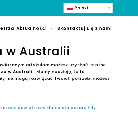
Polski
etrza
Aktualności
Skontaktuj się z nami
w Australii
powiązanym artykułom możesz uzyskać istotne
za w Australii
. Mamy nadzieję, że te
ły nie mogą rozwiązać Twoich potrzeb, możesz
Jaki jest najlepszy dom oczyszczacz powietrza w domu dla pożaru i dymu papierosowego w Australii w 2021 i 2022?