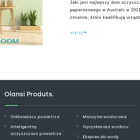
Jaki jest najlepszy dom oczyszc
papierosowego w Australii w 2021 
zmienne, które kwalifikują urzą
najlepszym. Na przykład są ci, k
dostawa powietrza
więcej
Olansi Produts.
Odświeżacz powietrza
Maszyna wodorowa
Inteligentny
Opryskiwacz wodoru
oczyszczacz powietrza
Ekspres do wody