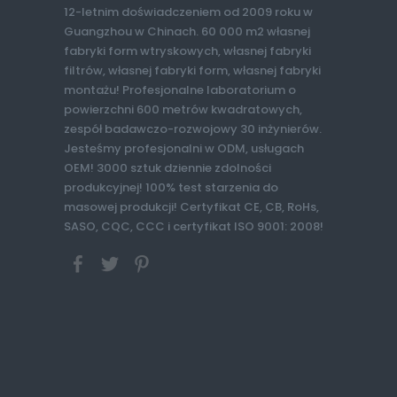
12-letnim doświadczeniem od 2009 roku w
Guangzhou w Chinach. 60 000 m2 własnej
fabryki form wtryskowych, własnej fabryki
filtrów, własnej fabryki form, własnej fabryki
montażu! Profesjonalne laboratorium o
powierzchni 600 metrów kwadratowych,
zespół badawczo-rozwojowy 30 inżynierów.
Jesteśmy profesjonalni w ODM, usługach
OEM! 3000 sztuk dziennie zdolności
produkcyjnej! 100% test starzenia do
masowej produkcji! Certyfikat CE, CB, RoHs,
SASO, CQC, CCC i certyfikat ISO 9001: 2008!