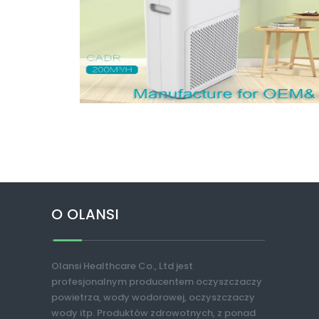
O OLANSI
Olansi Healthcare Co., Ltd jest
profesjonalnym producentem oczyszczaczy
powietrza, wody wodorowej, oczyszczaczy
wody itp. Produktów zdrowotnych, z ponad