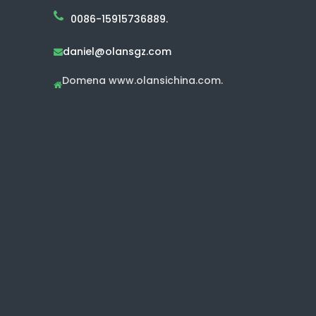
0086-15915736889.
daniel@olansgz.com

Domena www.olansichina.com.
