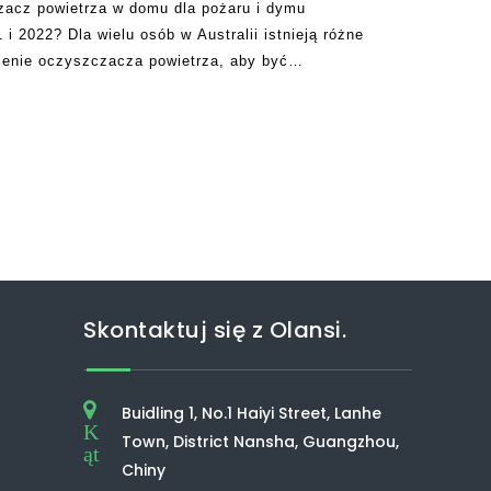
zacz powietrza w domu dla pożaru i dymu
i 2022? Dla wielu osób w Australii istnieją różne
dzenie oczyszczacza powietrza, aby być
tórzy patrzą na czynniki, takie jak czysta
Skontaktuj się z Olansi.
Buidling 1, No.1 Haiyi Street, Lanhe
K
Town, District Nansha, Guangzhou,
ąt
Chiny