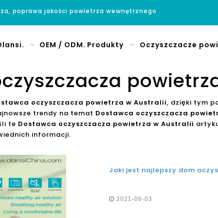
rza, poprawa jakości powietrza wewnętrznego
lansi.
OEM / ODM.
Produkty
Oczyszczacze powi
czyszczacza powietrza 
stawca oczyszczacza powietrza w Australii
, dzięki tym 
najnowsze trendy na temat
Dostawca oczyszczacza powietr
li te
Dostawca oczyszczacza powietrza w Australii
artyku
iednich informacji.
2021-08-03