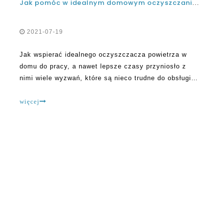
Jak pomóc w idealnym domowym oczyszczaniu powietrza, aby pracować jeszcze lepiej
2021-07-19
Jak wspierać idealnego oczyszczacza powietrza w
domu do pracy, a nawet lepsze czasy przyniosło z
nimi wiele wyzwań, które są nieco trudne do obsługi.
Dlatego wynalazczono wiele rzeczy, aby zadbać o
rosnące kwestie na poziomie globalnym. Z tego
więcej
powodu rynek oczyszczacza powietrza H
O OLANSI