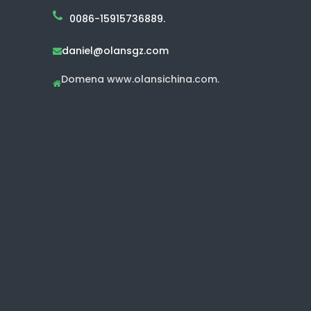
0086-15915736889.
daniel@olansgz.com

Domena www.olansichina.com.
