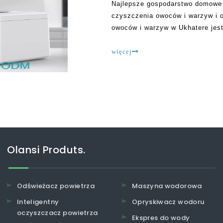
Najlepsze gospodarstwo domowe 
czyszczenia owoców i warzyw i 
owoców i warzyw w Ukhatere jes
odkupieniu owoców i warzyw. Dlat
ostatnich latach. Na przykład
więcej
Olansi Produts.
Odświeżacz powietrza
Maszyna wodorowa
Inteligentny
Opryskiwacz wodoru
oczyszczacz powietrza
Ekspres do wody