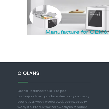
O OLANSI
Olansi Healthcare Co., Ltd jest
profesjonalnym producentem oczyszczaczy
powietrza, wody wodorowej, oczyszczaczy
wody itp. Produktów zdrowotnych, z ponad