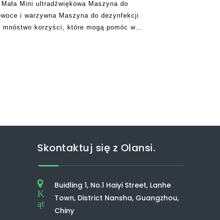
Mała Mini ultradźwiękowa Maszyna do
owoce i warzywna Maszyna do dezynfekcji
t mnóstwo korzyści, które mogą pomóc w
ego jest bardzo popularny w Wielkiej Brytanii w
Skontaktuj się z Olansi.
Buidling 1, No.1 Haiyi Street, Lanhe
K
Town, District Nansha, Guangzhou,
ąt
Chiny