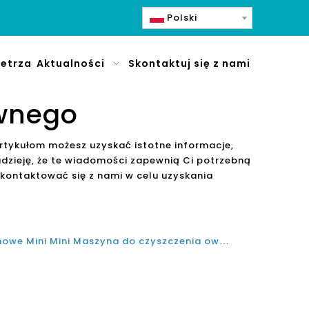
Polski
etrza
Aktualności
Skontaktuj się z nami
ywnego
rtykułom możesz uzyskać istotne informacje,
dzieję, że te wiadomości zapewnią Ci potrzebną
kontaktować się z nami w celu uzyskania
Najlepsze gospodarstwo domowe Mini Mini Maszyna do czyszczenia owoców i warzyw i warzyw Maszyna do dezynfekcji owoców i warzyw w Wielkiej Brytanii