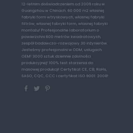
12-letnim doświadczeniem od 2009 roku w
Guangzhou w Chinach. 60 000 m2 własnej
fabryki form wtryskowych, własnej fabryki
filtrów, własnej fabryki form, własnej fabryki
montażu! Profesjonalne laboratorium o
powierzchni 600 metrów kwadratowych,
zespół badawczo-rozwojowy 30 inżynierów.
Jesteśmy profesjonalni w ODM, usługach
OEM! 3000 sztuk dziennie zdolności
produkcyjnej! 100% test starzenia do
masowej produkcji! Certyfikat CE, CB, RoHs,
SASO, CQC, CCC i certyfikat ISO 9001: 2008!