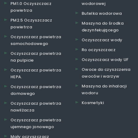
PM1.0 Oczyszczacz
wodorowej
powietrza
Butelka wodorowa
PM2.5 Oczyszczacz
Maszyna do środka
powietrza
dezynfekującego
Oczyszczacz powietrza
Oczyszczacz wody
samochodowego
Ro oczyszczacz
Oczyszczacz powietrza
Oczyszczacz wody UF
na pulpicie
Owoce do czyszczenia
Oczyszczacz powietrza
owoców i warzyw
HEPA.
Maszyna do inhalacji
Oczyszczacz powietrza
wodoru
domowego
Kosmetyki
Oczyszczacz powietrza
nawilżacza
Oczyszczacz powietrza
ujemnego jonowego
Mały oczyszczacz