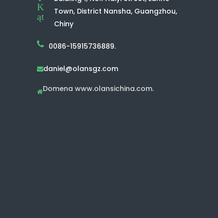
K
Town, District Nansha, Guangzhou,
ąt
Chiny
0086-15915736889.
daniel@olansgz.com

Domena www.olansichina.com.
