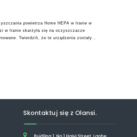
czyszczania powietrza Home HEPA w Iranie w
zi w Iranie skarżyła się na oczyszczacze
amowane. Twierdzili, że te urządzenia zostały
eważ większość producentów jest klamry. Prawda
Skontaktuj się z Olansi.
Buidling 1, No.1 Haiyi Street, Lanhe