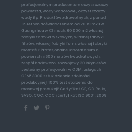
profesjonalnym producentem oczyszczaczy
powietrza, wody wodorowej, oczyszczaczy
wody itp. Produktów zdrowotnych, z ponad
12-letnim doświadczeniem od 2009 roku w
Guangzhou w Chinach. 60 000 m2 własnej
fabryki form wtryskowych, własnej fabryki
filtrów, własnej fabryki form, własnej fabryki
montażu! Profesjonalne laboratorium o
powierzchni 600 metrów kwadratowych,
zespół badawczo-rozwojowy 30 inżynierów.
Jesteśmy profesjonalni w ODM, usługach
OEM! 3000 sztuk dziennie zdolności
produkcyjnej! 100% test starzenia do
masowej produkcji! Certyfikat CE, CB, RoHs,
SASO, CQC, CCC i certyfikat ISO 9001: 2008!