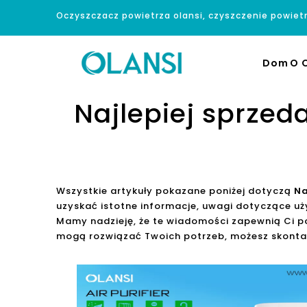
Oczyszczacz powietrza olansi, czyszczenie powiet
Dom
O O
Najlepiej sprzed
Wszystkie artykuły pokazane poniżej dotyczą
Na
uzyskać istotne informacje, uwagi dotyczące u
Mamy nadzieję, że te wiadomości zapewnią Ci po
mogą rozwiązać Twoich potrzeb, możesz skontak