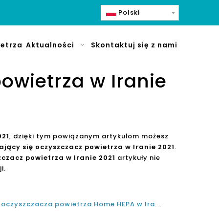
Polski
etrza
Aktualności
Skontaktuj się z nami
owietrza w Iranie
021
, dzięki tym powiązanym artykułom możesz
ający się oczyszczacz powietrza w Iranie 2021
.
zczacz powietrza w Iranie 2021
artykuły nie
i.
Jaki jest najlepszy producent oczyszczacza powietrza Home HEPA w Iranie w 2021 i 2022?