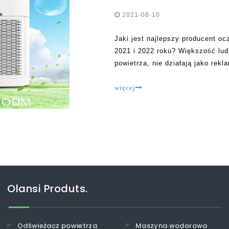
2021-08-10
Jaki jest najlepszy producent o
2021 i 2022 roku? Większość lud
powietrza, nie działają jako rekl
przesunięte i nie działają, poni
jest taka, że
więcej
Olansi Produts.
Odświeżacz powietrza
Maszyna wodorowa