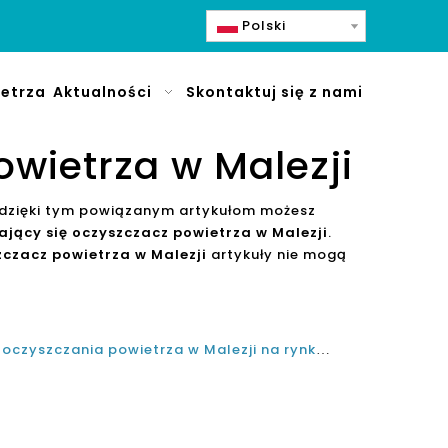
Polski
etrza
Aktualności
Skontaktuj się z nami
owietrza w Malezji
 dzięki tym powiązanym artykułom możesz
ający się oczyszczacz powietrza w Malezji
.
zczacz powietrza w Malezji
artykuły nie mogą
Jaki jest najlepszy producent oczyszczania powietrza w Malezji na rynku Malezji w 2021 i 2022?