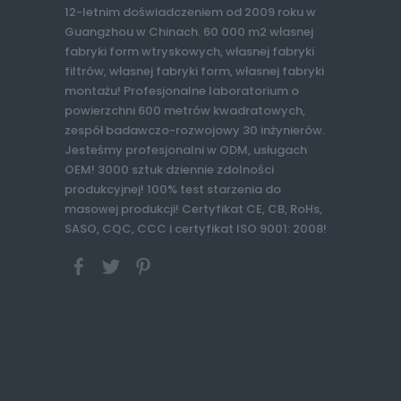
12-letnim doświadczeniem od 2009 roku w
Guangzhou w Chinach. 60 000 m2 własnej
fabryki form wtryskowych, własnej fabryki
filtrów, własnej fabryki form, własnej fabryki
montażu! Profesjonalne laboratorium o
powierzchni 600 metrów kwadratowych,
zespół badawczo-rozwojowy 30 inżynierów.
Jesteśmy profesjonalni w ODM, usługach
OEM! 3000 sztuk dziennie zdolności
produkcyjnej! 100% test starzenia do
masowej produkcji! Certyfikat CE, CB, RoHs,
SASO, CQC, CCC i certyfikat ISO 9001: 2008!