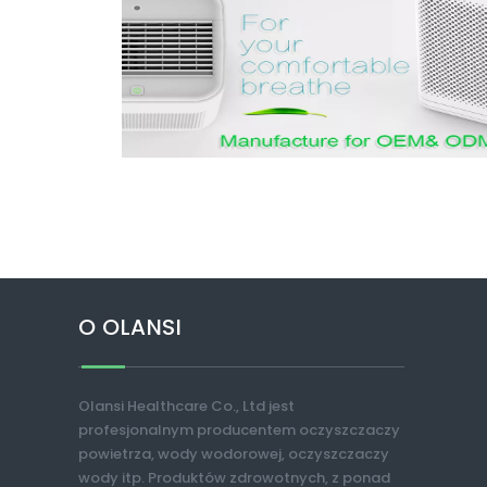
O OLANSI
Olansi Healthcare Co., Ltd jest
profesjonalnym producentem oczyszczaczy
powietrza, wody wodorowej, oczyszczaczy
wody itp. Produktów zdrowotnych, z ponad