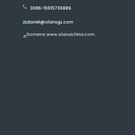
0086-15915736889.
daniel@olansgz.com

Domena www.olansichina.com.
