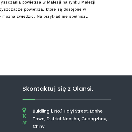
zyszczania powietrza w Malezji na rynku Malezji
czyszczacze powietrza, które są dostępne w
óre można zwiedzić. Na przykład nie spełnisz
 powietrza, ponieważ będą różne firmy
Skontaktuj się z Olansi.
Buidling 1, No.1 Haiyi Street, Lanhe
K
Town, District Nansha, Guangzhou,
ąt
Chiny