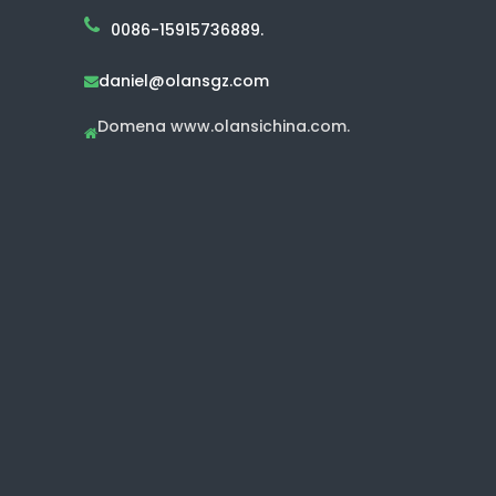
0086-15915736889.
daniel@olansgz.com

Domena www.olansichina.com.
