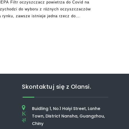
EPA Filtr oczyszczacz powietrza do Covid na
przychodzi do wyboru z różnych oczyszczaczów
 rynku, zawsze istnieje jedna rzecz do
tkniesz się na różne opcje. Oczywiście niektóre z
Skontaktuj się z Olansi.
Buidling 1, No.1 Haiyi Street, Lanhe
K
Town, District Nansha, Guangzhou,
ąt
Chiny