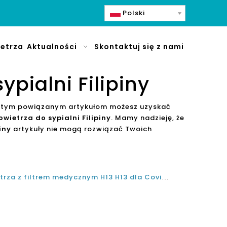
Polski
etrza
Aktualności
Skontaktuj się z nami
pialni Filipiny
ki tym powiązanym artykułom możesz uzyskać
wietrza do sypialni Filipiny
. Mamy nadzieję, że
iny
artykuły nie mogą rozwiązać Twoich
Najlepsza oczyszczacz powietrza z filtrem medycznym H13 H13 dla Covid na Filipinach w 2021 i 2022