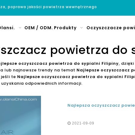
rza, poprawa jakości powietrza wewnętrznego
lansi.
OEM / ODM.
Produkty
Oczyszczacze powi
szczacz powietrza do sy
jlepsze oczyszczacz powietrza do sypialni Filipiny
, dzię
ia lub najnowsze trendy na temat
Najlepsze oczyszczacz po
jeśli te
Najlepsze oczyszczacz powietrza do sypialni Filip
 uzyskania odpowiednich informacji.
2021-09-09