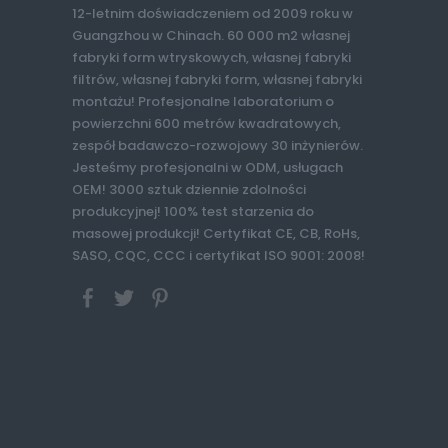
12-letnim doświadczeniem od 2009 roku w
Guangzhou w Chinach. 60 000 m2 własnej
fabryki form wtryskowych, własnej fabryki
filtrów, własnej fabryki form, własnej fabryki
montażu! Profesjonalne laboratorium o
powierzchni 600 metrów kwadratowych,
zespół badawczo-rozwojowy 30 inżynierów.
Jesteśmy profesjonalni w ODM, usługach
OEM! 3000 sztuk dziennie zdolności
produkcyjnej! 100% test starzenia do
masowej produkcji! Certyfikat CE, CB, RoHs,
SASO, CQC, CCC i certyfikat ISO 9001: 2008!