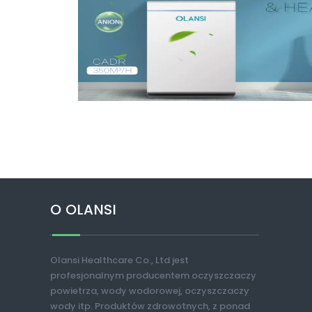
O OLANSI
Olansi Healthcare Co., Ltd jest
profesjonalnym producentem oczyszczaczy
powietrza, wody wodorowej, oczyszczaczy
wody itp. Produktów zdrowotnych, z ponad