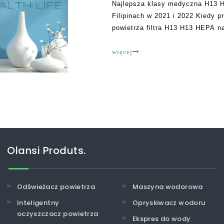
Najlepsza klasy medyczna H13 H
Filipinach w 2021 i 2022 Kiedy 
powietrza filtra H13 H13 HEPA na
zanotowania. To jest fakt, że na
t
więcej
Olansi Produts.
Odświeżacz powietrza
Maszyna wodorowa
Inteligentny
Opryskiwacz wodoru
oczyszczacz powietrza
Ekspres do wody