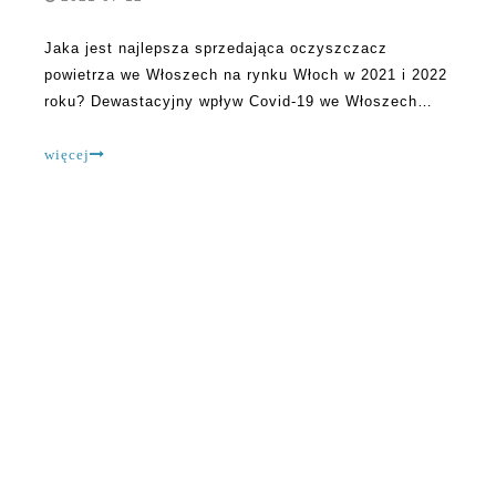
Jaka jest najlepsza sprzedająca oczyszczacz
powietrza we Włoszech na rynku Włoch w 2021 i 2022
roku? Dewastacyjny wpływ Covid-19 we Włoszech
uczynił większość Włochów, aby być świadomym, aby
pozbyć się szkodliwych cząstek krążących w
więcej
przestrzeniach komercyjnych i mieszkalnych. Na
podstawie tych wydarzeń eksperci przewidują, że 20
O OLANSI
Olansi Healthcare Co., Ltd jest profesjonalnym producentem
oczyszczaczy powietrza, wody wodorowej, oczyszczaczy wody
itp. Produktów zdrowotnych, z ponad 12-letnim doświadczeniem