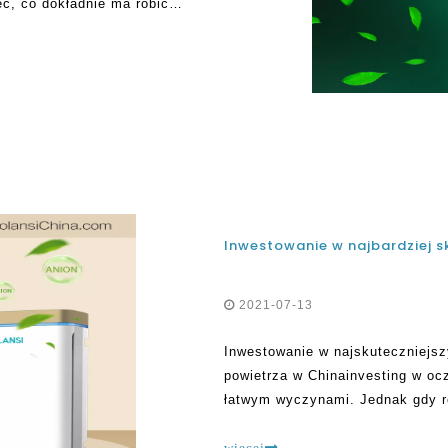
eć, co dokładnie ma robić
o
2021-07-13
Inwestowanie w najskuteczniejsz
powietrza w Chinainvesting w oc
łatwym wyczynami. Jednak gdy ro
muszą zostać odwrócone, staje si
techniczne, które należy uznać 
więcej