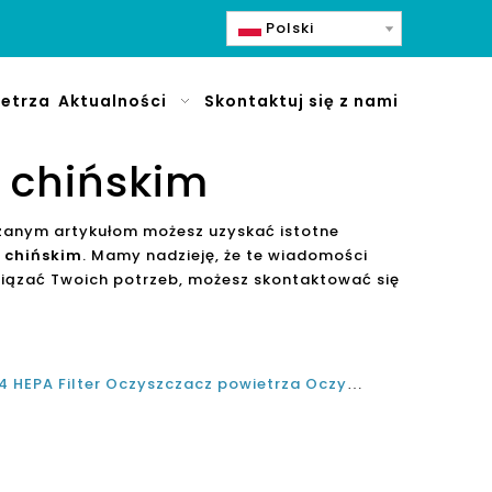
Polski
etrza
Aktualności
Skontaktuj się z nami
 chińskim
ązanym artykułom możesz uzyskać istotne
 chińskim
. Mamy nadzieję, że te wiadomości
iązać Twoich potrzeb, możesz skontaktować się
Jak elektroniczny domowy H14 HEPA Filter Oczyszczacz powietrza Oczyszczacz powietrza Praca i jak wybrać właściwą opcję