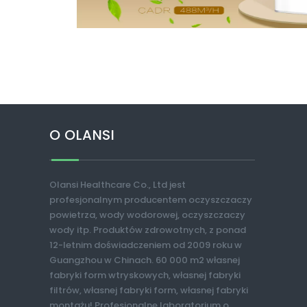
O OLANSI
Olansi Healthcare Co., Ltd jest
profesjonalnym producentem oczyszczaczy
powietrza, wody wodorowej, oczyszczaczy
wody itp. Produktów zdrowotnych, z ponad
12-letnim doświadczeniem od 2009 roku w
Guangzhou w Chinach. 60 000 m2 własnej
fabryki form wtryskowych, własnej fabryki
filtrów, własnej fabryki form, własnej fabryki
montażu! Profesjonalne laboratorium o