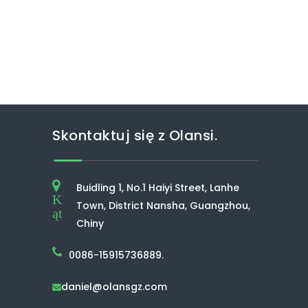
Skontaktuj się z Olansi.
Buidling 1, No.1 Haiyi Street, Lanhe
K
Town, District Nansha, Guangzhou,
ąt
Chiny
0086-15915736889.
daniel@olansgz.com
