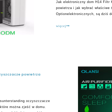
Jak elektroniczny dom H14 Filt
powietrza i jak wybrać właściwe
Optionelektronicznych, są dziś 
elektrostatyczne osady lub zja
głównie do usuwania pyłu i dymu
więcej
czyszczacze powietrza
ersunterstanding oczyszczacze
 które można zjeść w domu.