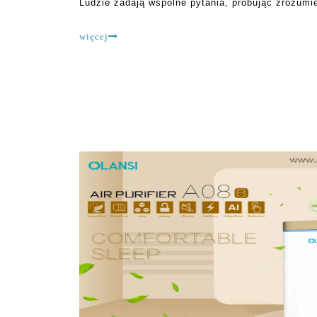
Ludzie zadają wspólne pytania, próbując zrozumi
oczyszczacz powietrza domowego i jak to robi. C
więcej