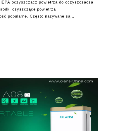
r HEPA oczyszczacz powietrza do oczyszczacza
 środki czyszczące powietrza
dość popularne. Często nazywane są
dacze dymu. Te oczyszczacze powietrza oznaczają
 w obrębie wewnętrznego e