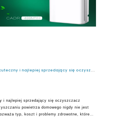
Inwestowanie w najbardziej skuteczny i najlepiej sprzedający się oczyszczacz powietrza w Chinach
y i najlepiej sprzedający się oczyszczacz
zyszczaniu powietrza domowego nigdy nie jest
zważa typ, koszt i problemy zdrowotne, które
ę nieco łatwiejsze. Istnieją specyfikacje
za