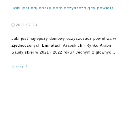
Jaki jest najlepszy dom oczyszczający powietrza w Zjednoczone Emiraty Arabskie i Rynek Arabii Saudyjskiej w 2021 i 2022?
2021-07-23
Jaki jest najlepszy domowy oczyszczacz powietrza w
Zjednoczonych Emiratach Arabskich i Rynku Arabii
Saudyjskiej w 2021 i 2022 roku? Jednym z głównych
problemów, które większość ludzi w Zjednoczonych
Emiratach Arabskich zwykle znająca prawy fabryka
więcej
oczyszczania powietrza do protekcjonowania. Innymi
słowy, walczą, jeśli chodzi o identyfikację P
O OLANSI