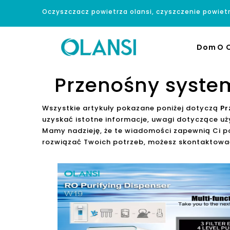
Oczyszczacz powietrza olansi, czyszczenie powiet
Dom
O O
Przenośny syste
Wszystkie artykuły pokazane poniżej dotyczą
Pr
uzyskać istotne informacje, uwagi dotyczące u
Mamy nadzieję, że te wiadomości zapewnią Ci po
rozwiązać Twoich potrzeb, możesz skontaktować 