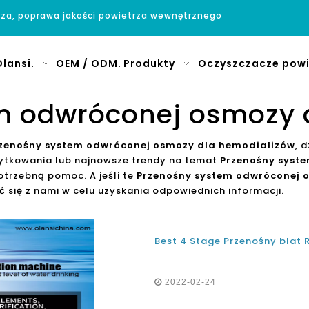
rza, poprawa jakości powietrza wewnętrznego
lansi.
OEM / ODM.
Produkty
Oczyszczacze powi
m odwróconej osmozy 
zenośny system odwróconej osmozy dla hemodializów
, 
żytkowania lub najnowsze trendy na temat
Przenośny syst
trzebną pomoc. A jeśli te
Przenośny system odwróconej 
się z nami w celu uzyskania odpowiednich informacji.
2022-02-24