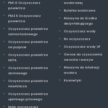
PM1.0 Oczyszczacz
wodorowej
powietrza
Butelka wodorowa
PM2.5 Oczyszczacz
Maszyna do środka
powietrza
dezynfekującego
Oczyszczacz powietrza
Oczyszczacz wody
samochodowego
Ro oczyszczacz
Oczyszczacz powietrza
Oczyszczacz wody UF
na pulpicie
Owoce do czyszczenia
Oczyszczacz powietrza
owoców i warzyw
HEPA.
Maszyna do inhalacji
Oczyszczacz powietrza
wodoru
domowego
Kosmetyki
Oczyszczacz powietrza
nawilżacza
Oczyszczacz powietrza
ujemnego jonowego
Mały oczyszczacz