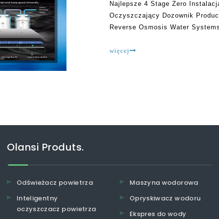
Najlepsze 4 Stage Zero Instala
Oczyszczający Dozownik Produce
Reverse Osmosis Water Systems 
ciągu ostatnich 5 lat, ta innowac
więcej
Olansi Produts.
Odświeżacz powietrza
Maszyna wodorowa
Inteligentny
Opryskiwacz wodoru
oczyszczacz powietrza
Ekspres do wody