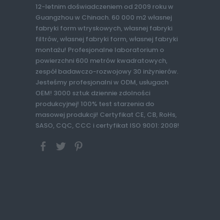
12-letnim doświadczeniem od 2009 roku w
Guangzhou w Chinach. 60 000 m2 własnej
fabryki form wtryskowych, własnej fabryki
filtrów, własnej fabryki form, własnej fabryki
montażu! Profesjonalne laboratorium o
powierzchni 600 metrów kwadratowych,
zespół badawczo-rozwojowy 30 inżynierów.
Jesteśmy profesjonalni w ODM, usługach
OEM! 3000 sztuk dziennie zdolności
produkcyjnej! 100% test starzenia do
masowej produkcji! Certyfikat CE, CB, RoHs,
SASO, CQC, CCC i certyfikat ISO 9001: 2008!