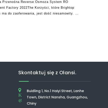
cja Przenośna Reverse Osmoza System RO
nt Factory 2022The Korzyści, które Brightop
ma do zaoferowania, jest dość niesamowity. W
ja otrzymuje wiele recenzji od nas
Skontaktuj się z Olansi.
Buidling 1, No.1 Haiyi Street, Lanhe
K
Town, District Nansha, Guangzhou,
ąt
Chiny