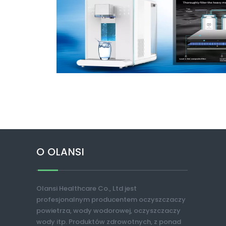
O OLANSI
Olansi Healthcare Co., Ltd jest
profesjonalnym producentem oczyszczaczy
powietrza, wody wodorowej, oczyszczaczy
wody itp. Produktów zdrowotnych, z ponad