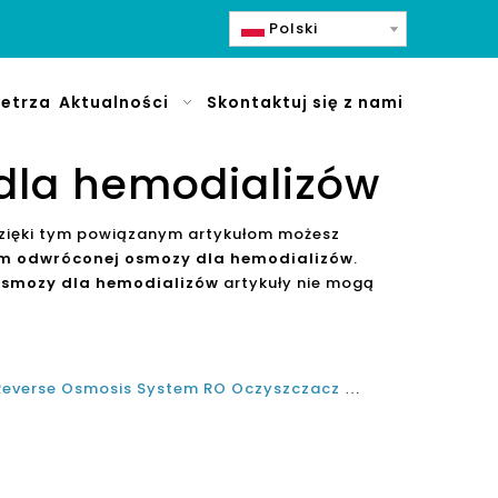
Polski
etrza
Aktualności
Skontaktuj się z nami
dla hemodializów
dzięki tym powiązanym artykułom możesz
em odwróconej osmozy dla hemodializów
.
osmozy dla hemodializów
artykuły nie mogą
Best 4 Stage Przenośny blat Reverse Osmosis System RO Oczyszczacz Water Dispensator Factory 2022