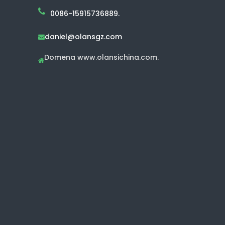
0086-15915736889.
daniel@olansgz.com

Domena www.olansichina.com.
