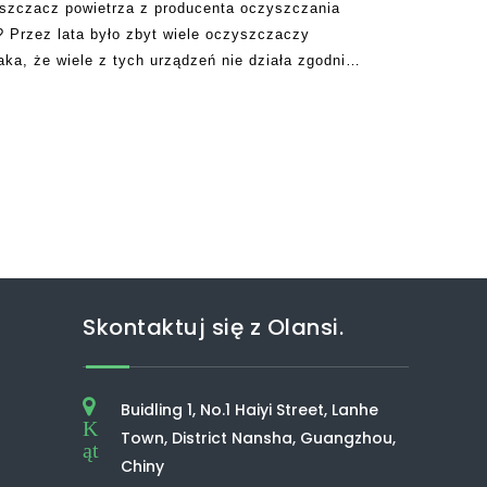
yszczacz powietrza z producenta oczyszczania
? Przez lata było zbyt wiele oczyszczaczy
aka, że ​​wiele z tych urządzeń nie działa zgodnie
 zostały przesunięte przez swoich producentów.
Skontaktuj się z Olansi.
Buidling 1, No.1 Haiyi Street, Lanhe
K
Town, District Nansha, Guangzhou,
ąt
Chiny