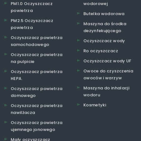
PM1.0 Oczyszczacz
wodorowej
powietrza
Butelka wodorowa
PM2.5 Oczyszczacz
Maszyna do środka
powietrza
dezynfekującego
Oczyszczacz powietrza
Oczyszczacz wody
samochodowego
Ro oczyszczacz
Oczyszczacz powietrza
Oczyszczacz wody UF
na pulpicie
Owoce do czyszczenia
Oczyszczacz powietrza
owoców i warzyw
HEPA.
Maszyna do inhalacji
Oczyszczacz powietrza
wodoru
domowego
Kosmetyki
Oczyszczacz powietrza
nawilżacza
Oczyszczacz powietrza
ujemnego jonowego
Mały oczyszczacz