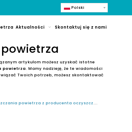
Polski
etrza
Aktualności
Skontaktuj się z nami
 powietrza
wiązanym artykułom możesz uzyskać istotne
a powietrza
. Mamy nadzieję, że te wiadomości
związać Twoich potrzeb, możesz skontaktować
Jaki jest najlepszy dom oczyszczania powietrza z producenta oczyszczacza powietrza w Turcji w 2021 i 2022?