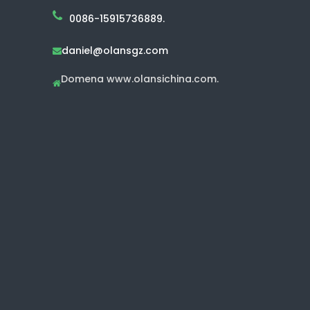
0086-15915736889.
daniel@olansgz.com

Domena www.olansichina.com.
