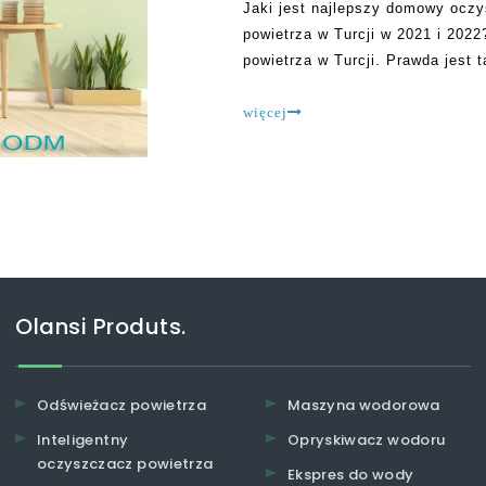
Jaki jest najlepszy domowy ocz
powietrza w Turcji w 2021 i 2022
powietrza w Turcji. Prawda jest t
z oczekiwaniami. To dlatego, że
Przed Patroniziem.
więcej
Olansi Produts.
Odświeżacz powietrza
Maszyna wodorowa
Inteligentny
Opryskiwacz wodoru
oczyszczacz powietrza
Ekspres do wody