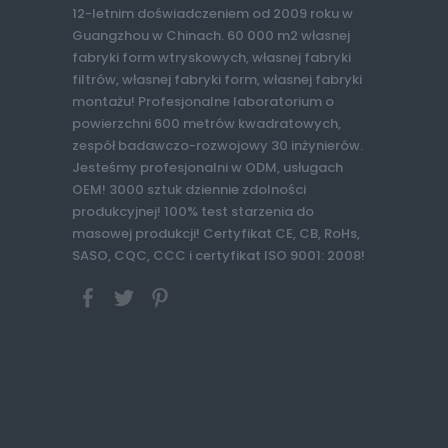
12-letnim doświadczeniem od 2009 roku w
Guangzhou w Chinach. 60 000 m2 własnej
fabryki form wtryskowych, własnej fabryki
filtrów, własnej fabryki form, własnej fabryki
montażu! Profesjonalne laboratorium o
powierzchni 600 metrów kwadratowych,
zespół badawczo-rozwojowy 30 inżynierów.
Jesteśmy profesjonalni w ODM, usługach
OEM! 3000 sztuk dziennie zdolności
produkcyjnej! 100% test starzenia do
masowej produkcji! Certyfikat CE, CB, RoHs,
SASO, CQC, CCC i certyfikat ISO 9001: 2008!