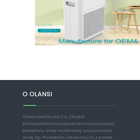
O OLANSI
Olansi Healthcare Co., Ltd jest
profesjonalnym producentem oczyszczaczy
powietrza, wody wodorowej, oczyszczaczy
wody itp. Produktów zdrowotnych, z ponad