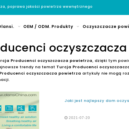
rza, poprawa jakości powietrza wewnętrznego
lansi.
OEM / ODM.
Produkty
Oczyszczacze powi
oducenci oczyszczacza
rcja Producenci oczyszczacza powietrza
, dzięki tym po
najnowsze trendy na temat
Turcja Producenci oczyszczacz
 Producenci oczyszczacza powietrza
artykuły nie mogą ro
acji.
2021-07-20