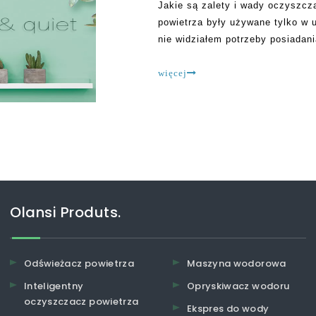
Jakie są zalety i wady oczyszcz
powietrza były używane tylko w 
nie widziałem potrzeby posiadan
można znaleźć Chiny oczyszczacz
urzędnikach
więcej
Olansi Produts.
Odświeżacz powietrza
Maszyna wodorowa
Inteligentny
Opryskiwacz wodoru
oczyszczacz powietrza
Ekspres do wody