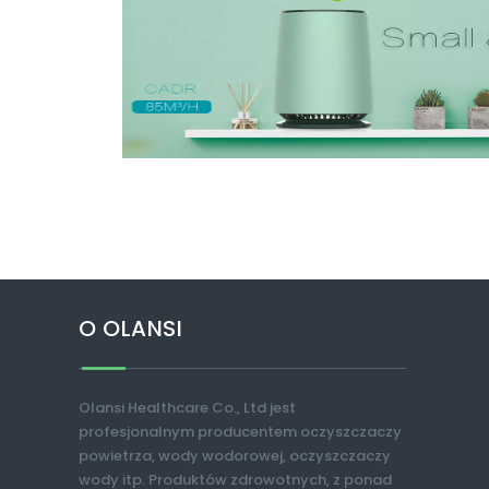
O OLANSI
Olansi Healthcare Co., Ltd jest
profesjonalnym producentem oczyszczaczy
powietrza, wody wodorowej, oczyszczaczy
wody itp. Produktów zdrowotnych, z ponad