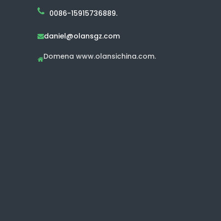
0086-15915736889.
daniel@olansgz.com

Domena www.olansichina.com.
