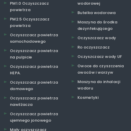
PM1.0 Oczyszczacz
wodorowej
powietrza
Butelka wodorowa
PM2.5 Oczyszczacz
Maszyna do środka
powietrza
dezynfekującego
Oczyszczacz powietrza
Oczyszczacz wody
samochodowego
Ro oczyszczacz
Oczyszczacz powietrza
Oczyszczacz wody UF
na pulpicie
Owoce do czyszczenia
Oczyszczacz powietrza
owoców i warzyw
HEPA.
Maszyna do inhalacji
Oczyszczacz powietrza
wodoru
domowego
Kosmetyki
Oczyszczacz powietrza
nawilżacza
Oczyszczacz powietrza
ujemnego jonowego
Mały oczyszczacz