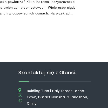
acza powietrza? Kilka lat temu, oczyszczacze
ustawieniach przemysłowych. Wiele osób nigdy
ia ich w odpowiednich domach. Na przykład
 powietrza w szpitalach, szkołach lub innych
Skontaktuj się z Olansi.
Buidling 1, No.1 Haiyi Street, Lanhe
K
Town, District Nansha, Guangzhou,
ąt
Chiny