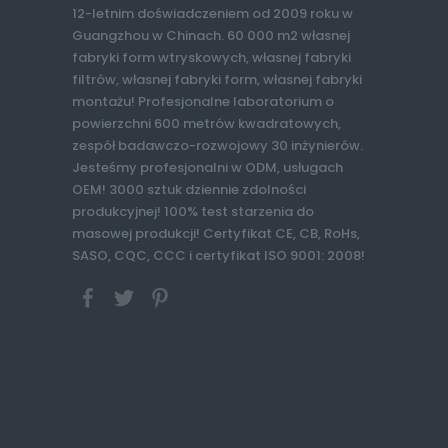
12-letnim doświadczeniem od 2009 roku w
Guangzhou w Chinach. 60 000 m2 własnej
fabryki form wtryskowych, własnej fabryki
filtrów, własnej fabryki form, własnej fabryki
montażu! Profesjonalne laboratorium o
powierzchni 600 metrów kwadratowych,
zespół badawczo-rozwojowy 30 inżynierów.
Jesteśmy profesjonalni w ODM, usługach
OEM! 3000 sztuk dziennie zdolności
produkcyjnej! 100% test starzenia do
masowej produkcji! Certyfikat CE, CB, RoHs,
SASO, CQC, CCC i certyfikat ISO 9001: 2008!