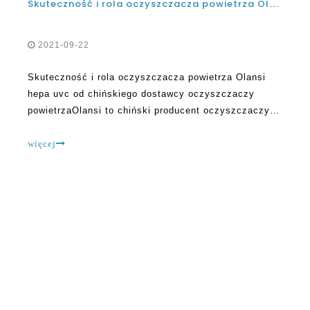
Skuteczność i rola oczyszczacza powietrza Olansi hepa uvc od chińskiego dostawcy oczyszczaczy powietrza
2021-09-22
Skuteczność i rola oczyszczacza powietrza Olansi
hepa uvc od chińskiego dostawcy oczyszczaczy
powietrzaOlansi to chiński producent oczyszczaczy
powietrza, który oferuje produkty na wielu rynkach na
całym świecie.Firma stara się dostarczać najlepsze
więcej
usługi i produkty i działa już od ponad dekady z
O OLANSI