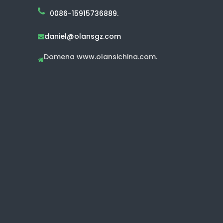
0086-15915736889.
daniel@olansgz.com

Domena www.olansichina.com.
