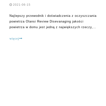
2021-06-15
Najlepszy przewodnik i doświadczenia z oczyszczania
powietrza Olansi Review Disevanaging jakości
powietrza w domu jest jedną z największych rzeczy,
które możesz zrobić dla swoich bliskich. Dodawanie
olansi oczyszczacze powietrza do przestrzeni jest
więcej
jednym z najlepszych sposobów na poprawę domu. Te
oczyszczacze powietrza mają tendencję do poprawy
powietrza
O OLANSI
Olansi Healthcare Co., Ltd jest profesjonalnym producentem
oczyszczaczy powietrza, wody wodorowej, oczyszczaczy wody