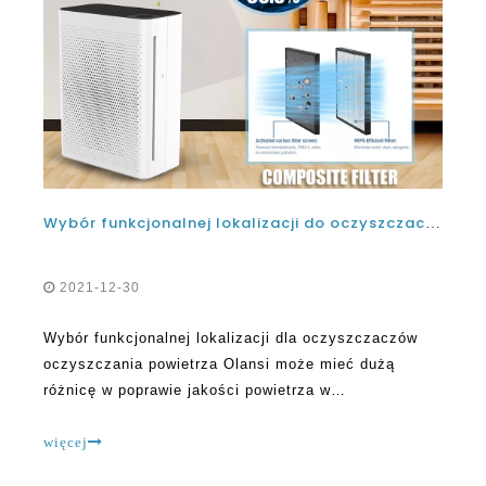
Wybór funkcjonalnej lokalizacji do oczyszczacza powietrza olansi
2021-12-30
Wybór funkcjonalnej lokalizacji dla oczyszczaczów
oczyszczania powietrza Olansi może mieć dużą
różnicę w poprawie jakości powietrza w
pomieszczeniu. Umieszczając go w odpowiedniej
pozycji, wykorzystuje się najbardziej z maszyny.
więcej
Pomaga postępować zgodnie z instrukcją producentów