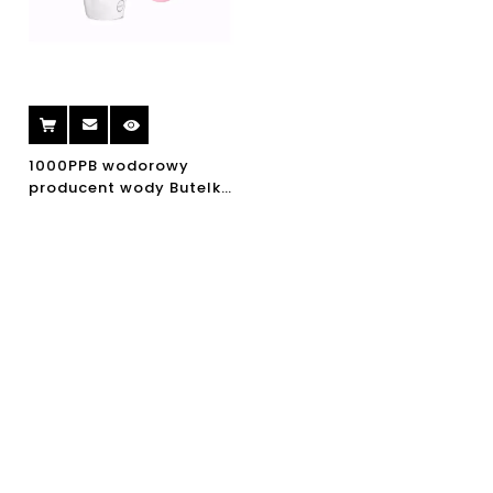
1000PPB wodorowy
producent wody Butelka
przenośna bogata woda
wodorowa
O OLANSI
Olansi Healthcare Co., Ltd jest profesjonalnym producentem
oczyszczaczy powietrza, wody wodorowej, oczyszczaczy wody itp.
Produktów zdrowotnych, z ponad 12-letnim doświadczeniem od