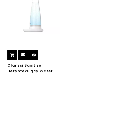
Olanssi Sanitizer
Dezynfekujący Water
Spray Water Sodium
Hyptochlorite Maker
Naclo3 Sanitizer
Generator