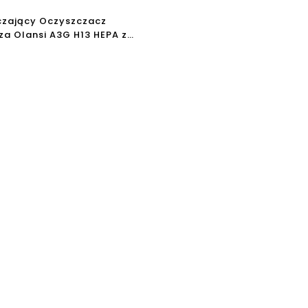
czający Oczyszczacz
za Olansi A3G H13 HEPA z
ensor PM2.5 Wyświetlacz do