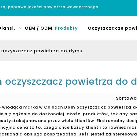
rza, poprawa jakości powietrza wewnętrznego
lansi.
OEM / ODM.
Produkty
Oczyszczacze powi
oczyszczacz powietrza do dymu
 oczyszczacz powietrza do
Sortow
to wiodąca marka w Chinach
Dom oczyszczacz powietrza 
e się dążenia do doskonałej jakości produktów, tak aby n
usatysfakcjonowane przez wielu klientów. Ekstremalny desi
encyjna cena to to, czego chce każdy klient i to również m
doskonała obsługa posprzedażna. Jeśli jesteś zaintereso