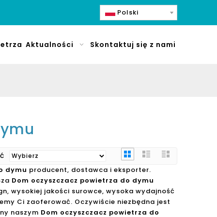
Polski
etrza
Aktualności
Skontaktuj się z nami
 dymu
ać
do dymu
producent, dostawca i eksporter.
asza
Dom oczyszczacz powietrza do dymu
gn, wysokiej jakości surowce, wysoka wydajność
ożemy Ci zaoferować. Oczywiście niezbędna jest
wany naszym
Dom oczyszczacz powietrza do