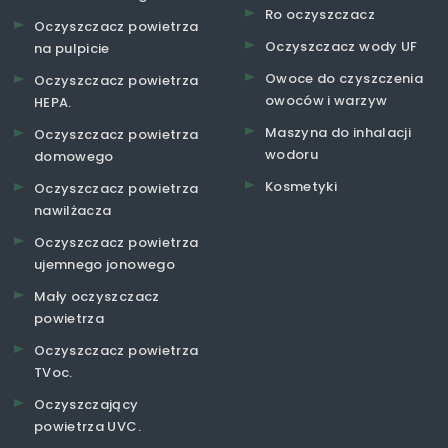
Ro oczyszczacz
Oczyszczacz powietrza
Oczyszczacz wody UF
na pulpicie
Owoce do czyszczenia
Oczyszczacz powietrza
owoców i warzyw
HEPA.
Maszyna do inhalacji
Oczyszczacz powietrza
wodoru
domowego
Kosmetyki
Oczyszczacz powietrza
nawilżacza
Oczyszczacz powietrza
ujemnego jonowego
Mały oczyszczacz
powietrza
Oczyszczacz powietrza
TVoc.
Oczyszczający
powietrza UVC.