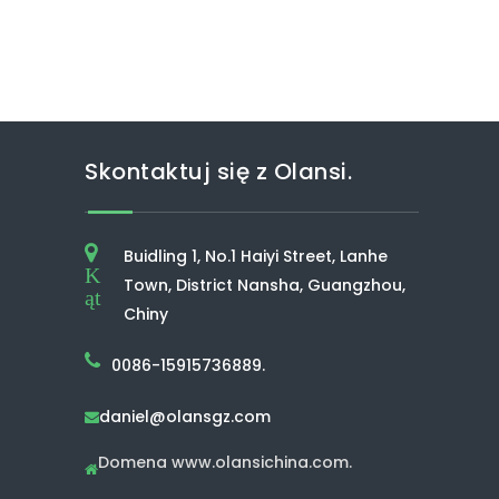
Skontaktuj się z Olansi.
Buidling 1, No.1 Haiyi Street, Lanhe
K
Town, District Nansha, Guangzhou,
ąt
Chiny
0086-15915736889.
daniel@olansgz.com

Domena www.olansichina.com.
