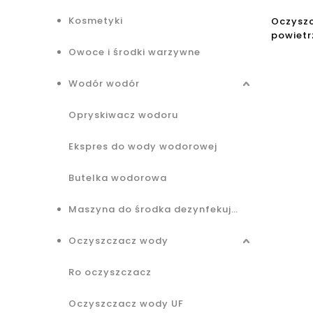
Kosmetyki
Oczysz
powietr
Japan S
Owoce i środki warzywne
suchy
Wodór wodór
Opryskiwacz wodoru
Ekspres do wody wodorowej
Butelka wodorowa
Maszyna do środka dezynfekującego
Oczyszczacz wody
Ro oczyszczacz
Oczyszczacz wody UF