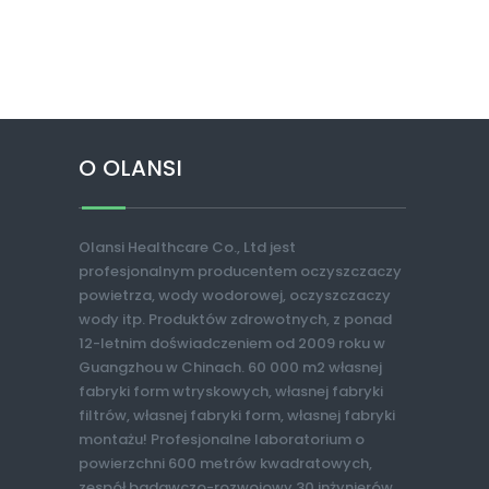
O OLANSI
Olansi Healthcare Co., Ltd jest
profesjonalnym producentem oczyszczaczy
powietrza, wody wodorowej, oczyszczaczy
wody itp. Produktów zdrowotnych, z ponad
12-letnim doświadczeniem od 2009 roku w
Guangzhou w Chinach. 60 000 m2 własnej
fabryki form wtryskowych, własnej fabryki
filtrów, własnej fabryki form, własnej fabryki
montażu! Profesjonalne laboratorium o
powierzchni 600 metrów kwadratowych,
zespół badawczo-rozwojowy 30 inżynierów.