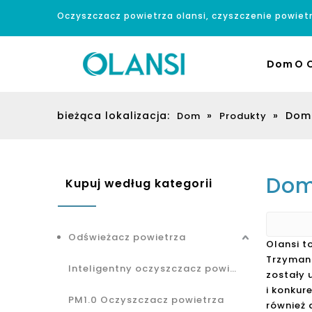
Oczyszczacz powietrza olansi, czyszczenie powiet
Dom
O O
bieżąca lokalizacja:
»
»
Dom 
Dom
Produkty
Dom
Kupuj według kategorii
Odświeżacz powietrza
Olansi 
Trzymani
Inteligentny oczyszczacz powietrza
zostały 
i konkur
PM1.0 Oczyszczacz powietrza
również 