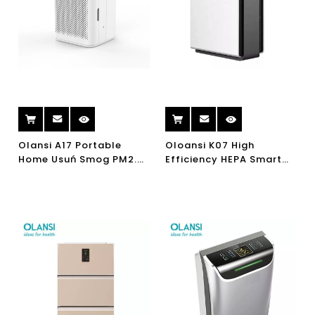
Olansi A17 Portable
Oloansi K07 High
Home Usuń Smog PM2.5
Efficiency HEPA Smart
UV Cleaner Air Cleaner
Air Oczyszczacz z
H13 Oczyszczający
działalnością WiFi do
powietrza powietrza H13
użytku domowego