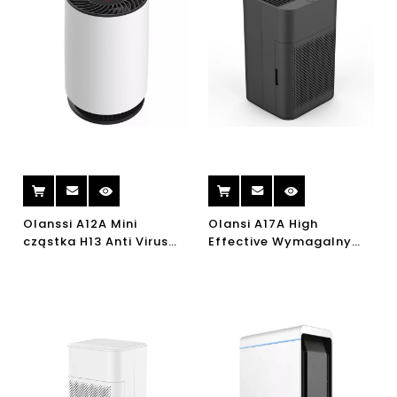
Olanssi A12A Mini
Olansi A17A High
cząstka H13 Anti Virus
Effective Wymagalny
Home Hepa oczyszczacz
oczyszczający
powietrza Oczyszczacz
oczyszczający
powietrza UVC
powietrza dla domowej
oczyszczacz powietrza
sypialni biurowej pulpitu
pulpitu