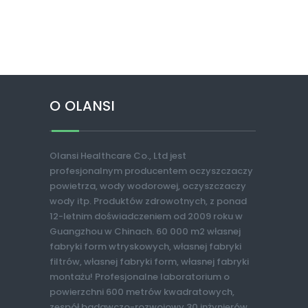
O OLANSI
Olansi Healthcare Co., Ltd jest
profesjonalnym producentem oczyszczaczy
powietrza, wody wodorowej, oczyszczaczy
wody itp. Produktów zdrowotnych, z ponad
12-letnim doświadczeniem od 2009 roku w
Guangzhou w Chinach. 60 000 m2 własnej
fabryki form wtryskowych, własnej fabryki
filtrów, własnej fabryki form, własnej fabryki
montażu! Profesjonalne laboratorium o
powierzchni 600 metrów kwadratowych,
zespół badawczo-rozwojowy 30 inżynierów.