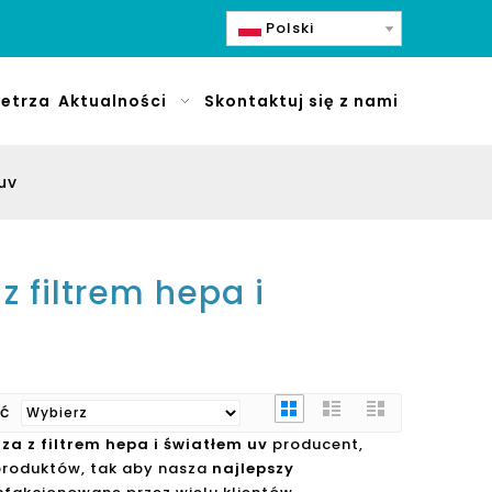
Polski
etrza
Aktualności
Skontaktuj się z nami
uv
z filtrem hepa i
ać
za z filtrem hepa i światłem uv
producent,
 produktów, tak aby nasza
najlepszy