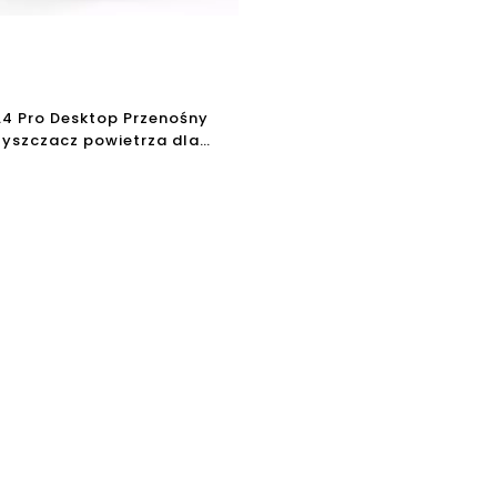
A4 Pro Desktop Przenośny
zyszczacz powietrza dla
Bestseller ze światłem UV i
H13 Hepa 110 V i 220 V
zacz powietrza China
 USA Certyfikat UL