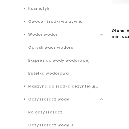
Kosmetyki
Owoce i środki warzywne
Olansi 
Wodór wodór
mini oc
Amazon 
Opryskiwacz wodoru
filtrem 
oczyszc
Factory
Ekspres do wody wodorowej
Butelka wodorowa
Maszyna do środka dezynfekującego
Oczyszczacz wody
Ro oczyszczacz
Oczyszczacz wody UF