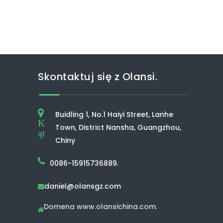
Skontaktuj się z Olansi.
Buidling 1, No.1 Haiyi Street, Lanhe
K
Town, District Nansha, Guangzhou,
ąt
Chiny
0086-15915736889.
daniel@olansgz.com

Domena www.olansichina.com.
