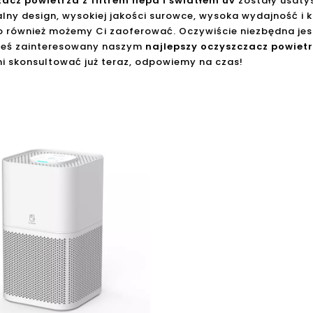
acz powietrza z filtrem hepa i światłem uv
zostały usaty
lny design, wysokiej jakości surowce, wysoka wydajność i 
 to również możemy Ci zaoferować. Oczywiście niezbędna je
steś zainteresowany naszym
najlepszy oczyszczacz powietr
mi skonsultować już teraz, odpowiemy na czas!