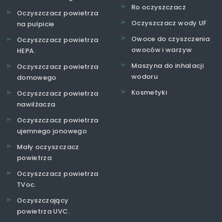
Ro oczyszczacz
Oczyszczacz powietrza
Oczyszczacz wody UF
na pulpicie
Owoce do czyszczenia
Oczyszczacz powietrza
owoców i warzyw
HEPA.
Maszyna do inhalacji
Oczyszczacz powietrza
wodoru
domowego
Kosmetyki
Oczyszczacz powietrza
nawilżacza
Oczyszczacz powietrza
ujemnego jonowego
Mały oczyszczacz
powietrza
Oczyszczacz powietrza
TVoc.
Oczyszczający
powietrza UVC.