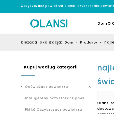
Oczyszczacz powietrza olansi, czyszczenie powiet
Dom
O O
bieżąca lokalizacja:
»
»
najl
Dom
Produkty
najl
Kupuj według kategorii
świ
Odświeżacz powietrza
Inteligentny oczyszczacz powietrza
Olansi 
dostawca
PM1.0 Oczyszczacz powietrza