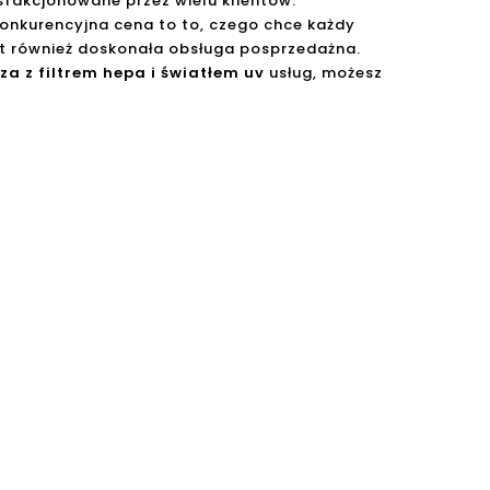
sfakcjonowane przez wielu klientów.
konkurencyjna cena to to, czego chce każdy
st również doskonała obsługa posprzedażna.
za z filtrem hepa i światłem uv
usług, możesz