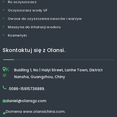
Ro oczyszczacz
Oczyszczacz wody UF
Owoce do czyszczenia owoców i warzyw
Maszyna do inhalacji wodoru
Kosmetyki
Skontaktuj się z Olansi.
K
Buidling 1, No.1 Haiyi Street, Lanhe Town, District
ąt
Nansha, Guangzhou, Chiny
0086-15915736889.
daniel@olansgz.com

Domena www.olansichina.com.
