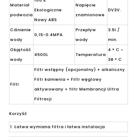
100%
Materiał
Napięcie
Ekologiczne
DV3V.
podwozia
znamionowe
Nowy ABS
Ciśnienie
Przepływ
3.5l /
0,15-0.4MPA.
wody
wody
min.
Objętość
4 ° C ~
4500L
Temperatura
wody
38 ° C
Filtr wstępny (opcjonalny) + alkaliczny
Filtr kamienia + Filtr węglowy
Filtr
aktywowany + filtr Membrancji Ultra
Filtracji
Korzyść
1. Łatwa wymiana filtra i łatwa instalacja