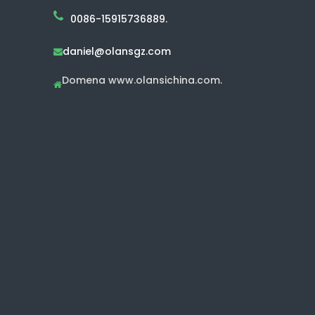
0086-15915736889.
daniel@olansgz.com

Domena www.olansichina.com.
