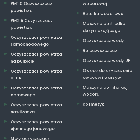
PM1.0 Oczyszczacz
wodorowej
powietrza
Butelka wodorowa
PM2.5 Oczyszczacz
Maszyna do środka
powietrza
dezynfekującego
Oczyszczacz powietrza
Oczyszczacz wody
samochodowego
Ro oczyszczacz
Oczyszczacz powietrza
Oczyszczacz wody UF
na pulpicie
Owoce do czyszczenia
Oczyszczacz powietrza
owoców i warzyw
HEPA.
Maszyna do inhalacji
Oczyszczacz powietrza
wodoru
domowego
Kosmetyki
Oczyszczacz powietrza
nawilżacza
Oczyszczacz powietrza
ujemnego jonowego
Mały oczyszczacz