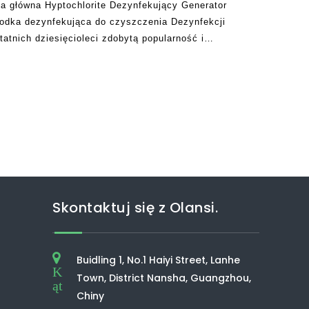
na główna Hyptochlorite Dezynfekujący Generator
rodka dezynfekująca do czyszczenia Dezynfekcji
tatnich dziesięcioleci zdobytą popularność i
e opieki zdrowotnej, przemysłu spożywczego i
kszeniem SA.
Skontaktuj się z Olansi.
Buidling 1, No.1 Haiyi Street, Lanhe
K
Town, District Nansha, Guangzhou,
ąt
Chiny