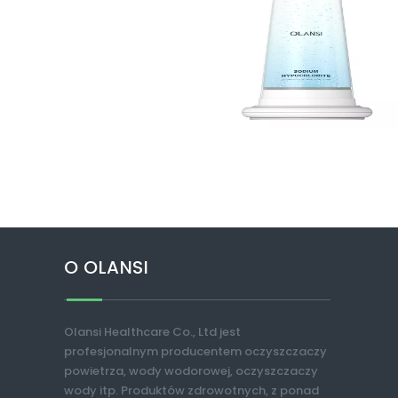
O OLANSI
Olansi Healthcare Co., Ltd jest
profesjonalnym producentem oczyszczaczy
powietrza, wody wodorowej, oczyszczaczy
wody itp. Produktów zdrowotnych, z ponad