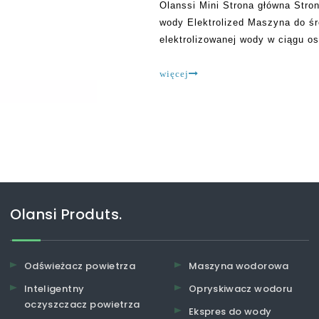
Olanssi Mini Strona główna Stro
wody Elektrolized Maszyna do ś
elektrolizowanej wody w ciągu os
szerokie zastosowania w zakresi
sektora środowiskowego. Z zwię
więcej
Olansi Produts.
Odświeżacz powietrza
Maszyna wodorowa
Inteligentny
Opryskiwacz wodoru
oczyszczacz powietrza
Ekspres do wody