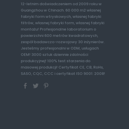
12-letnim doświadczeniem od 2009 roku w
Guangzhou w Chinach. 60 000 m2 własnej
fabryki form wtryskowych, własnej fabryki
filtrów, własnej fabryki form, własnej fabryki
montażu! Profesjonalne laboratorium o
powierzchni 600 metrów kwadratowych,
zespół badawczo-rozwojowy 30 inżynierów.
Jesteśmy profesjonalni w ODM, usługach
OEM! 3000 sztuk dziennie zdolności
produkcyjnej! 100% test starzenia do
masowej produkcji! Certyfikat CE, CB, RoHs,
SASO, CQC, CCC i certyfikat ISO 9001: 2008!