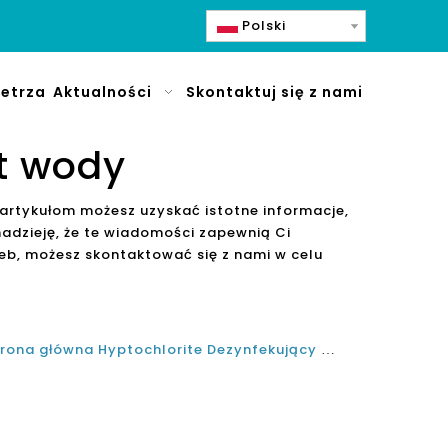
Polski
etrza
Aktualności
Skontaktuj się z nami
t wody
 artykułom możesz uzyskać istotne informacje,
adzieję, że te wiadomości zapewnią Ci
eb, możesz skontaktować się z nami w celu
Olanssi Mini Strona główna Strona główna Hyptochlorite Dezynfekujący Generator wody Generator wody Elektrolizowana woda Dezynfekta do czyszczenia Dezynfekcji