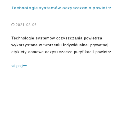
Technologie systemów oczyszczania powietrza stosowane w tworzeniu indywidualnych prywatnych etykiety domowe oczyszczacze powietrza
2021-08-06
Technologie systemów oczyszczania powietrza
wykorzystane w tworzeniu indywidualnej prywatnej
etykiety domowe oczyszczacze puryfikacji powietrza
są świetne w eliminowaniu różnych rzeczy z
powietrza. Obejmuje to gaz, zapachy, formy, pyłek,
więcej
wirusa, bakterie, roztocza, dym, zanieczyszczenia,
alergeny, zanieczyszczenia i kurz. Tam ha.
O OLANSI