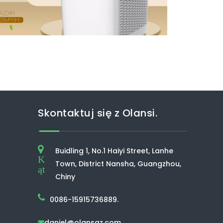
Skontaktuj się z Olansi.
Buidling 1, No.1 Haiyi Street, Lanhe
K
Town, District Nansha, Guangzhou,
ąt
Chiny
0086-15915736889.
daniel@olansgz.com
