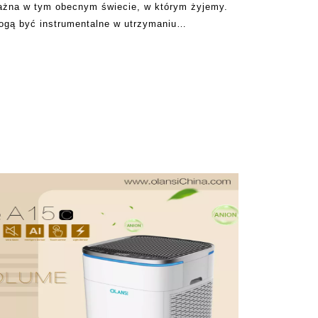
ważna w tym obecnym świecie, w którym żyjemy.
ogą być instrumentalne w utrzymaniu
 także pułapki w wielu rzeczach w środku.
a