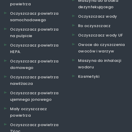
Maszyna do środka
powietrza
dezynfekującego
Oczyszczacz powietrza
Oczyszczacz wody
samochodowego
Ro oczyszczacz
Oczyszczacz powietrza
Oczyszczacz wody UF
na pulpicie
Owoce do czyszczenia
Oczyszczacz powietrza
owoców i warzyw
HEPA.
Maszyna do inhalacji
Oczyszczacz powietrza
wodoru
domowego
Kosmetyki
Oczyszczacz powietrza
nawilżacza
Oczyszczacz powietrza
ujemnego jonowego
Mały oczyszczacz
powietrza
Oczyszczacz powietrza
TVoc.