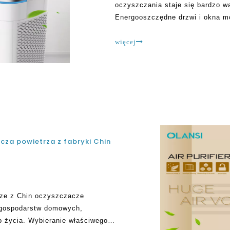
oczyszczania staje się bardzo 
Energooszczędne drzwi i okna m
zanieczyszczeń w zatoce. Jednak
Zauważono, że zanieczyszczeni
więcej
za powietrza z fabryki Chin
ze z Chin oczyszczacze
i gospodarstw domowych,
o życia. Wybieranie właściwego