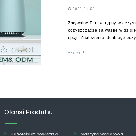
2021-11-01
Zmywalny Filtr wstępny w oczysz
oczyszczacze są ważne w dzisiej
opcji. Znalezienie idealnego ocz
wiele nieporozumień na temat te
więcej
Olansi Produts.
Odświeżacz powietrza
Maszyna wodorowa