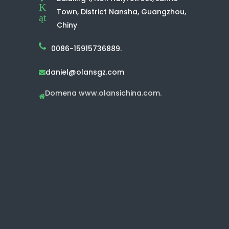
K
Town, District Nansha, Guangzhou,
ąt
Chiny
0086-15915736889.
daniel@olansgz.com

Domena www.olansichina.com.
