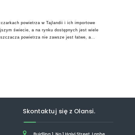
czarkach powietrza w Tajlandii i ich importowe
szym świecie, a na rynku dostępnych jest wiele
yszczacza powietrza nie zawsze jest łatwe, a
go samego. Wielu ludzi nie rozumie
Skontaktuj się z Olansi.
Buidling 1, No.1 Haiyi Street, Lanhe