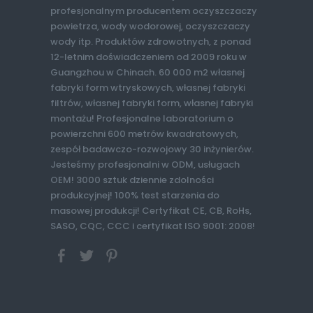
profesjonalnym producentem oczyszczaczy
powietrza, wody wodorowej, oczyszczaczy
wody itp. Produktów zdrowotnych, z ponad
12-letnim doświadczeniem od 2009 roku w
Guangzhou w Chinach. 60 000 m2 własnej
fabryki form wtryskowych, własnej fabryki
filtrów, własnej fabryki form, własnej fabryki
montażu! Profesjonalne laboratorium o
powierzchni 600 metrów kwadratowych,
zespół badawczo-rozwojowy 30 inżynierów.
Jesteśmy profesjonalni w ODM, usługach
OEM! 3000 sztuk dziennie zdolności
produkcyjnej! 100% test starzenia do
masowej produkcji! Certyfikat CE, CB, RoHs,
SASO, CQC, CCC i certyfikat ISO 9001: 2008!