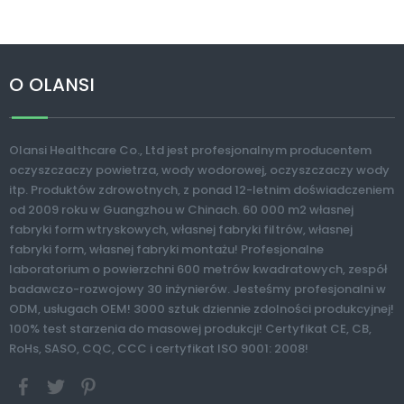
kontynuuje dla p
O OLANSI
Olansi Healthcare Co., Ltd jest profesjonalnym producentem
oczyszczaczy powietrza, wody wodorowej, oczyszczaczy wody
itp. Produktów zdrowotnych, z ponad 12-letnim doświadczeniem
od 2009 roku w Guangzhou w Chinach. 60 000 m2 własnej
fabryki form wtryskowych, własnej fabryki filtrów, własnej
fabryki form, własnej fabryki montażu! Profesjonalne
laboratorium o powierzchni 600 metrów kwadratowych, zespół
badawczo-rozwojowy 30 inżynierów. Jesteśmy profesjonalni w
ODM, usługach OEM! 3000 sztuk dziennie zdolności produkcyjnej!
100% test starzenia do masowej produkcji! Certyfikat CE, CB,
RoHs, SASO, CQC, CCC i certyfikat ISO 9001: 2008!