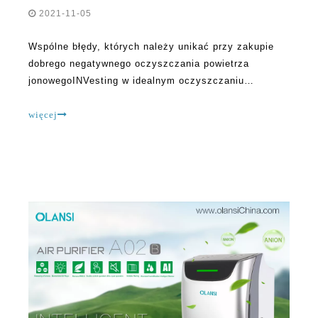
2021-11-05
Wspólne błędy, których należy unikać przy zakupie
dobrego negatywnego oczyszczania powietrza
jonowegoINVesting w idealnym oczyszczaniu
powietrza jest ważny i coś, co należy traktować
poważnie. Jednak ludzie robią wiele błędów, szukając
więcej
najlepszej opcji dostępnej na rynku. Wielu
producentów oczyszczania powietrza