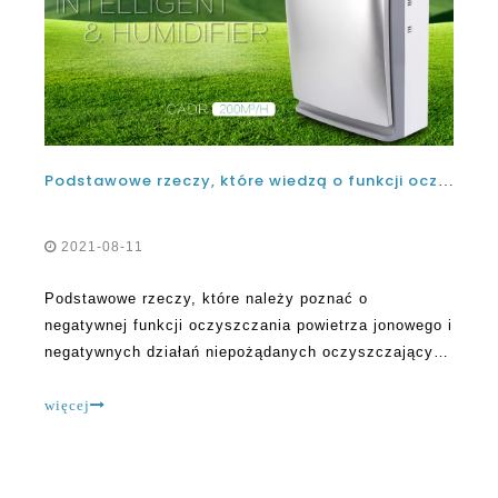
Podstawowe rzeczy, które wiedzą o funkcji oczyszczania powietrza jonowego i negatywnych działań niepożądanych oczyszczających powietrza
2021-08-11
Podstawowe rzeczy, które należy poznać o
negatywnej funkcji oczyszczania powietrza jonowego i
negatywnych działań niepożądanych oczyszczających
purifierschinowych oczyszczania purifierschina są
popularne z powodu wielkiej potrzeby oczyścić
więcej
powietrze z powodu zanieczyszczenia powietrza.
Zanieczyszczenie powietrza w pomieszczeniach może
mieć niekorzystne skutki dla zdrowia, zwłaszcza gdy