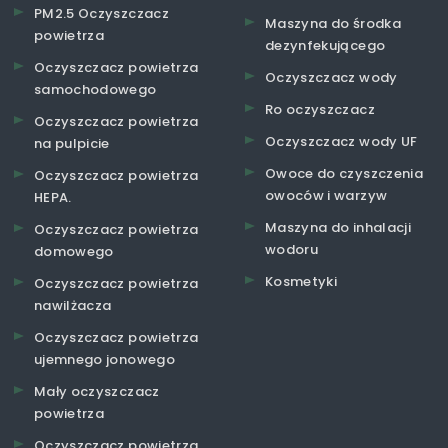
PM2.5 Oczyszczacz
Maszyna do środka
powietrza
dezynfekującego
Oczyszczacz powietrza
Oczyszczacz wody
samochodowego
Ro oczyszczacz
Oczyszczacz powietrza
Oczyszczacz wody UF
na pulpicie
Owoce do czyszczenia
Oczyszczacz powietrza
owoców i warzyw
HEPA.
Maszyna do inhalacji
Oczyszczacz powietrza
wodoru
domowego
Kosmetyki
Oczyszczacz powietrza
nawilżacza
Oczyszczacz powietrza
ujemnego jonowego
Mały oczyszczacz
powietrza
Oczyszczacz powietrza