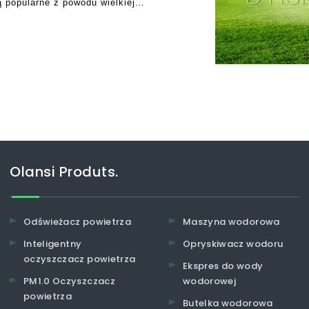
ą popularne z powodu wielkiej
zczenia powietrza.
może mieć niekorzystne skutki
Olansi Produts.
Odświeżacz powietrza
Maszyna wodorowa
Inteligentny
Opryskiwacz wodoru
oczyszczacz powietrza
Ekspres do wody
PM1.0 Oczyszczacz
wodorowej
powietrza
Butelka wodorowa