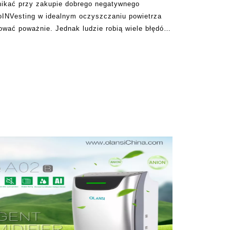
nikać przy zakupie dobrego negatywnego
oINVesting w idealnym oczyszczaniu powietrza
tować poważnie. Jednak ludzie robią wiele błędów,
pnej na rynku. Wielu producentów oczyszczania