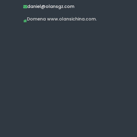
daniel@olansgz.com

Domena www.olansichina.com.
