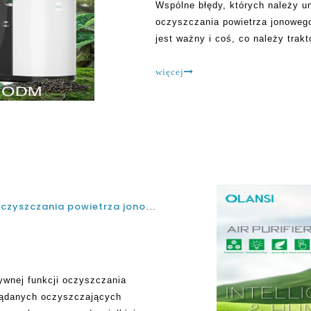
Wspólne błędy, których należy u
oczyszczania powietrza jonoweg
jest ważny i coś, co należy trak
szukając najlepszej opcji dostę
powietrza
więcej
Podstawowe rzeczy, które wiedzą o funkcji oczyszczania powietrza jonowego i negatywnych działań niepożądanych oczyszczających powietrza
ywnej funkcji oczyszczania
żądanych oczyszczających