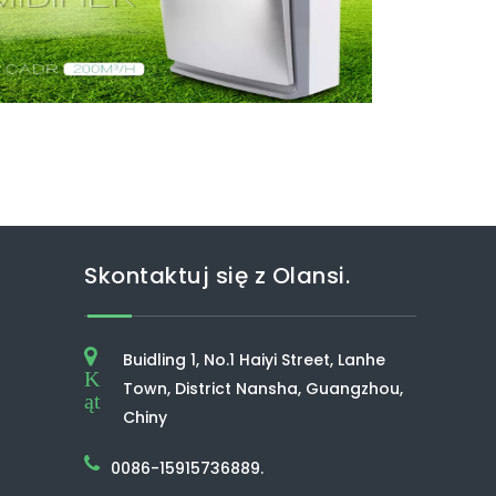
Skontaktuj się z Olansi.
Buidling 1, No.1 Haiyi Street, Lanhe
K
Town, District Nansha, Guangzhou,
ąt
Chiny
0086-15915736889.