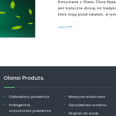
Korzystanie z Olansi China Hepa
jest krytyczne dzisiaj niż kiedy
które stoją przed światem, w ty
skuteczne i dokładne mycie dłon
masek, sanitizing i
więcej
Olansi Produts.
Odświeżacz powietrza
Maszyna wodorowa
Inteligentny
Opryskiwacz wodoru
oczyszczacz powietrza
Ekspres do wody