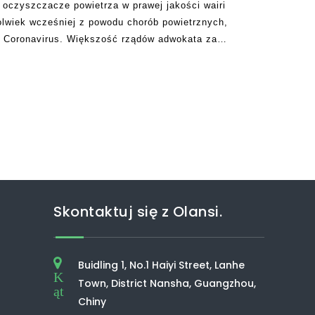
 oczyszczacze powietrza w prawej jakości wairi
kolwiek wcześniej z powodu chorób powietrznych,
m Coronavirus. Większość rządów adwokata za
i po kontakcie z powierzchniami, noszenie
Skontaktuj się z Olansi.
Buidling 1, No.1 Haiyi Street, Lanhe
K
Town, District Nansha, Guangzhou,
ąt
Chiny