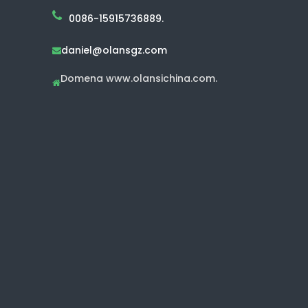
0086-15915736889.
daniel@olansgz.com

Domena www.olansichina.com.
