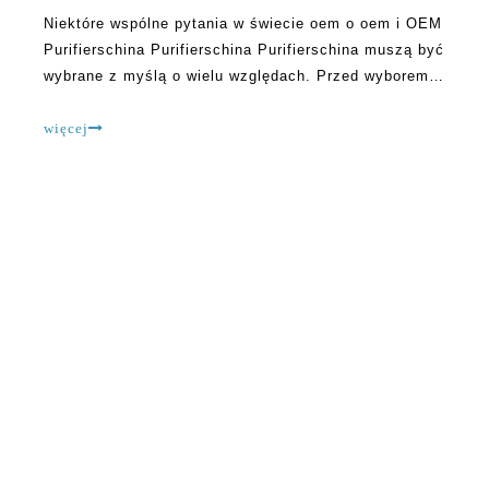
Niektóre wspólne pytania w świecie oem o oem i OEM
Purifierschina Purifierschina Purifierschina muszą być
wybrane z myślą o wielu względach. Przed wyborem
najlepszej opcji muszą być oceniane, a pytania
poproszone o pomoc więcej o tym, co jest dostępne i
więcej
jaka jest najlepsza opcja
O OLANSI
Olansi Healthcare Co., Ltd jest profesjonalnym producentem
oczyszczaczy powietrza, wody wodorowej, oczyszczaczy wody
itp. Produktów zdrowotnych, z ponad 12-letnim doświadczeniem
od 2009 roku w Guangzhou w Chinach. 60 000 m2 własnej