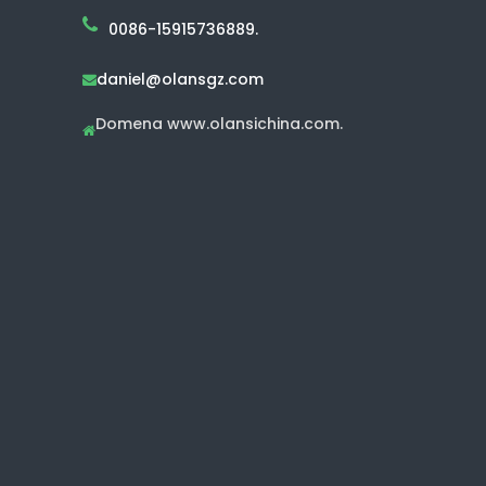
0086-15915736889.
daniel@olansgz.com

Domena www.olansichina.com.
