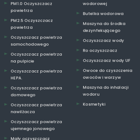
PM1.0 Oczyszczacz
wodorowej
powietrza
Butelka wodorowa
PM2.5 Oczyszczacz
Maszyna do środka
powietrza
dezynfekującego
Oczyszczacz powietrza
Oczyszczacz wody
samochodowego
Ro oczyszczacz
Oczyszczacz powietrza
Oczyszczacz wody UF
na pulpicie
Owoce do czyszczenia
Oczyszczacz powietrza
owoców i warzyw
HEPA.
Maszyna do inhalacji
Oczyszczacz powietrza
wodoru
domowego
Kosmetyki
Oczyszczacz powietrza
nawilżacza
Oczyszczacz powietrza
ujemnego jonowego
Mały oczyszczacz