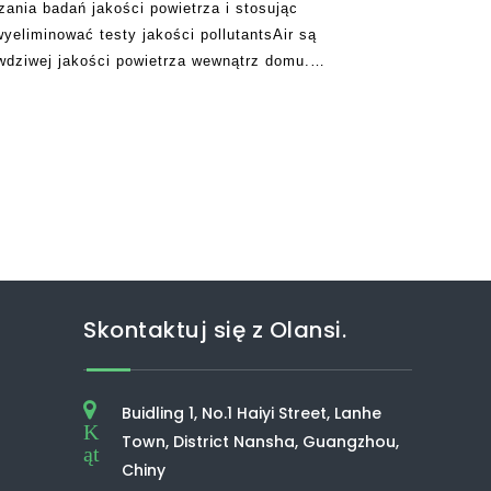
nia badań jakości powietrza i stosując
yeliminować testy jakości pollutantsAir są
dziwej jakości powietrza wewnątrz domu.
a wyposażone są w monitory jakości. Są
ć domów powietrza na t
Skontaktuj się z Olansi.
Buidling 1, No.1 Haiyi Street, Lanhe
K
Town, District Nansha, Guangzhou,
ąt
Chiny