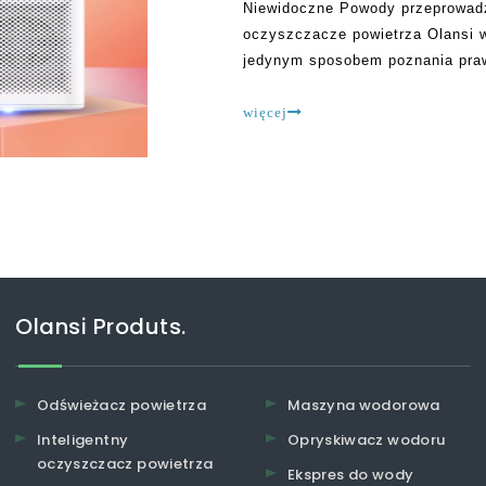
Niewidoczne Powody przeprowadza
oczyszczacze powietrza Olansi w
jedynym sposobem poznania praw
Niektóre oczyszczacze powietrz
bezpieczne i pomagają zrozumie
więcej
Olansi Produts.
Odświeżacz powietrza
Maszyna wodorowa
Inteligentny
Opryskiwacz wodoru
oczyszczacz powietrza
Ekspres do wody