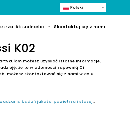
Polski
etrza
Aktualności
Skontaktuj się z nami
si K02
artykułom możesz uzyskać istotne informacje,
adzieję, że te wiadomości zapewnią Ci
eb, możesz skontaktować się z nami w celu
Niewidoczne Powody przeprowadzania badań jakości powietrza i stosując oczyszczacze powietrza Olansi celu wyeliminowania zanieczyszczeń