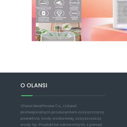
O OLANSI
Olansi Healthcare Co., Ltd jest
profesjonalnym producentem oczyszczaczy
powietrza, wody wodorowej, oczyszczaczy
wody itp. Produktów zdrowotnych, z ponad