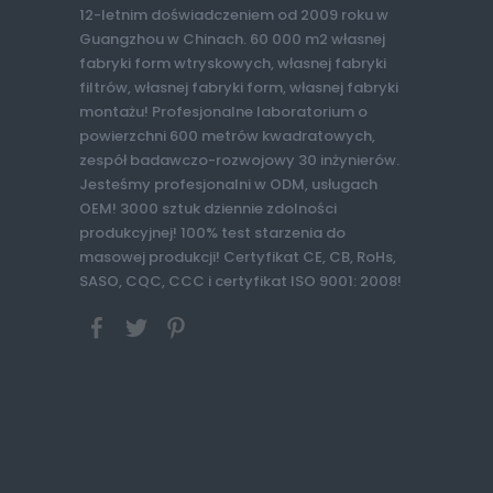
12-letnim doświadczeniem od 2009 roku w
Guangzhou w Chinach. 60 000 m2 własnej
fabryki form wtryskowych, własnej fabryki
filtrów, własnej fabryki form, własnej fabryki
montażu! Profesjonalne laboratorium o
powierzchni 600 metrów kwadratowych,
zespół badawczo-rozwojowy 30 inżynierów.
Jesteśmy profesjonalni w ODM, usługach
OEM! 3000 sztuk dziennie zdolności
produkcyjnej! 100% test starzenia do
masowej produkcji! Certyfikat CE, CB, RoHs,
SASO, CQC, CCC i certyfikat ISO 9001: 2008!