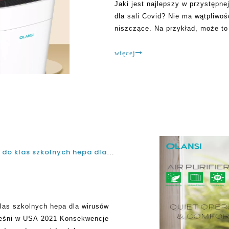
Jaki jest najlepszy w przystępn
dla sali Covid? Nie ma wątpliwo
niszczące. Na przykład, może to
oddechowego swoich ofiar. To twi
na świat w 2019 roku
więcej
Najlepszy przenośny oczyszczacz powietrza do klas szkolnych hepa dla wirusów COVID i raportów konsumenckich dotyczących pleśni w USA 2021 r.
las szkolnych hepa dla wirusów
leśni w USA 2021 Konsekwencje