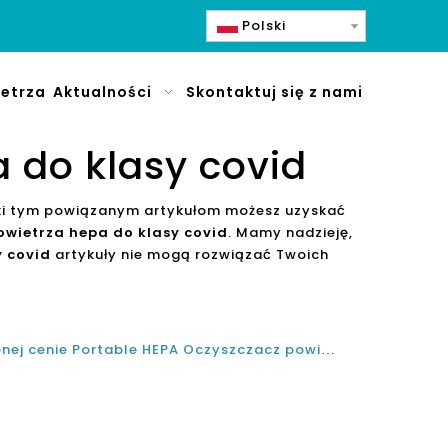
Polski
etrza
Aktualności
Skontaktuj się z nami
 do klasy covid
ęki tym powiązanym artykułom możesz uzyskać
owietrza hepa do klasy covid
. Mamy nadzieję,
y covid
artykuły nie mogą rozwiązać Twoich
Jaki jest najlepszy w przystępnej cenie Portable HEPA Oczyszczacz powietrza dla sali Covid?