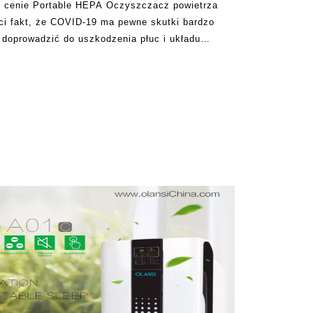
ej cenie Portable HEPA Oczyszczacz powietrza
ści fakt, że COVID-19 ma pewne skutki bardzo
 doprowadzić do uszkodzenia płuc i układu
erdził miliony istnień ludzkich, ponieważ wpływa