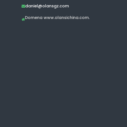
daniel@olansgz.com

Domena www.olansichina.com.
