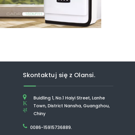
Skontaktuj się z Olansi.
Buidling 1, No.1 Haiyi Street, Lanhe
K
Town, District Nansha, Guangzhou,
ąt
Chiny
0086-15915736889.