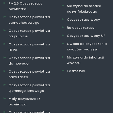
PM2.5 Oczyszczacz
Maszyna do środka
powietrza
dezynfekującego
Oczyszczacz powietrza
Oczyszczacz wody
samochodowego
Ro oczyszczacz
Oczyszczacz powietrza
Oczyszczacz wody UF
na pulpicie
Owoce do czyszczenia
Oczyszczacz powietrza
owoców i warzyw
HEPA.
Maszyna do inhalacji
Oczyszczacz powietrza
wodoru
domowego
Kosmetyki
Oczyszczacz powietrza
nawilżacza
Oczyszczacz powietrza
ujemnego jonowego
Mały oczyszczacz
powietrza
Oczyszczacz powietrza