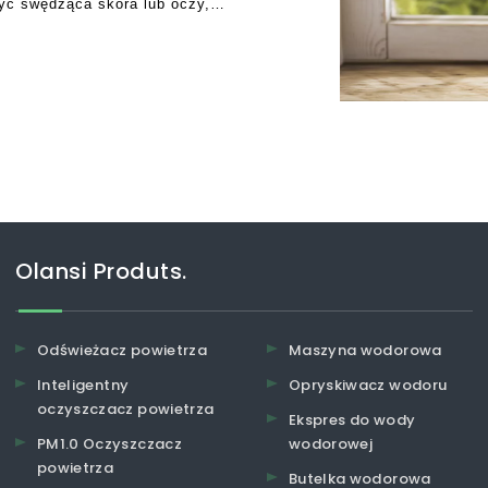
yć swędząca skóra lub oczy,
ne oczy i zatkanie.Jeśli
Olansi Produts.
Odświeżacz powietrza
Maszyna wodorowa
Inteligentny
Opryskiwacz wodoru
oczyszczacz powietrza
Ekspres do wody
PM1.0 Oczyszczacz
wodorowej
powietrza
Butelka wodorowa