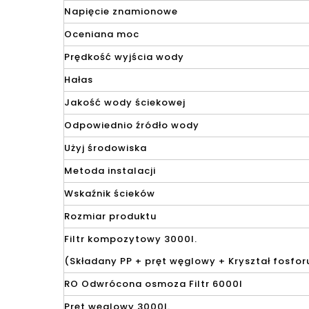
Napięcie znamionowe
Oceniana moc
Prędkość wyjścia wody
Hałas
Jakość wody ściekowej
Odpowiednio źródło wody
Użyj środowiska
Metoda instalacji
Wskaźnik ścieków
Rozmiar produktu
Filtr kompozytowy 3000l.
(Składany PP + pręt węglowy + Kryształ fosfor
RO Odwrócona osmoza Filtr 6000l
Pręt węglowy 3000l.