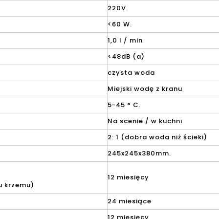
220V.
<60 W.
1,0 l / min
<48dB (a)
czysta woda
Miejski wodę z kranu
5-45 ° C.
Na scenie / w kuchni
2: 1 (dobra woda niż ścieki)
245x245x380mm.
12 miesięcy
u krzemu)
24 miesiące
12 miesięcy